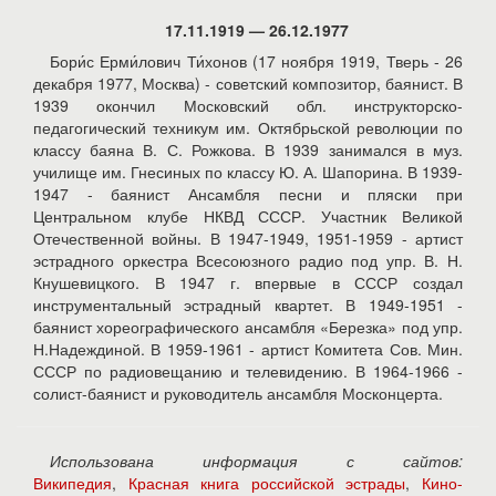
17.11.1919 — 26.12.1977
Бори́с Ерми́лович Ти́хонов (17 ноября 1919, Тверь - 26
декабря 1977, Москва) - советский композитор, баянист. В
1939 окончил Московский обл. инструкторско-
педагогический техникум им. Октябрьской революции по
классу баяна В. С. Рожкова. В 1939 занимался в муз.
училище им. Гнесиных по классу Ю. А. Шапорина. В 1939-
1947 - баянист Ансамбля песни и пляски при
Центральном клубе НКВД СССР. Участник Великой
Отечественной войны. В 1947-1949, 1951-1959 - артист
эстрадного оркестра Всесоюзного радио под упр. В. Н.
Кнушевицкого. В 1947 г. впервые в СССР создал
инструментальный эстрадный квартет. В 1949-1951 -
баянист хореографического ансамбля «Березка» под упр.
Н.Надеждиной. В 1959-1961 - артист Комитета Сов. Мин.
СССР по радиовещанию и телевидению. В 1964-1966 -
солист-баянист и руководитель ансамбля Москонцерта.
Использована информация с сайтов:
Википедия
,
Красная книга российской эстрады
,
Кино-