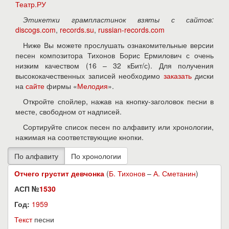
Театр.РУ
Этикетки грампластинок взяты с сайтов:
discogs.com
,
records.su
,
russian-records.com
Ниже Вы можете прослушать ознакомительные версии
песен композитора Тихонов Борис Ермилович с очень
низким качеством (16 – 32 кБит/с). Для получения
высококачественных записей необходимо
заказать
диски
на
сайте
фирмы «
Мелодия
».
Откройте спойлер, нажав на кнопку-заголовок песни в
месте, свободном от надписей.
Сортируйте список песен по алфавиту или хронологии,
нажимая на соответствующие кнопки.
Отчего грустит девчонка
(
Б. Тихонов
–
А. Сметанин
)
АСП №
1530
Год:
1959
Текст
песни