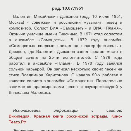
род. 10.07.1951
Валентин Михайлович Дьяконов (род. 10 июля 1951,
Москва) - советский и российский музыкант, певец и
композитор. Солист ВИА «Самоцветы» и ВИА «Пламя».
Окончил училище имени Гнесиных. В 1971 стал солистом
в ансамбле «Самоцветы». В 1972 году ансамбль
«Самоцветы» впервые поехал на шлягер-фестиваль в
Дрезден, где Валентин Дьяконов занял шестое место в
общем зачете из 25-ти исполнителей. С 1976 года
работал в ансамбле «Пламя». В 1978 году занялся
сольной карьерой. Он записал несколько своих песен на
стихи Владимира Харитонова. С начала 90-х работал в
качестве солиста в ансамбле «Самоцветы». Параллельно
занимается аранжировками песен и звукорежиссурой у
Вячеслава Малежика.
Использована информация с сайтов:
Википедия
,
Красная книга российской эстрады
,
Кино-
Театр.РУ
Этикетки грампластинок взяты с сайтов: