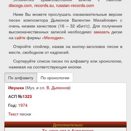
discogs.com
,
records.su
,
russian-records.com
Ниже Вы можете прослушать ознакомительные версии
песен композитора Дьяконов Валентин Михайлович с
очень низким качеством (16 – 32 кБит/с). Для получения
высококачественных записей необходимо
заказать
диски
на
сайте
фирмы «
Мелодия
».
Откройте спойлер, нажав на кнопку-заголовок песни в
месте, свободном от надписей.
Сортируйте список песен по алфавиту или хронологии,
нажимая на соответствующие кнопки.
Ивушка
(Муз. и сл.
В. Дьяконов
)
АСП №
1323
Год:
1974
Текст
песни
Дополнительно
То, чего нет в Антологии