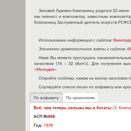
Зиновий Львович Компанеец родился 22 июня 1
как пианист и композитор, известным композит
Компанеец.Заслуженный деятель искусств РСФСР
Использована информация с сайтов:
Википед
Этикетки грампластинок взяты с сайтов:
d
Ниже Вы можете прослушать ознакомительные 
качеством (16 – 32 кБит/с). Для получения в
«
Мелодия
».
Откройте спойлер, нажав на кнопку-заголовок 
Сортируйте список песен по алфавиту или хро
Всё, чем теперь сильны мы и богаты
(
З. Комп
АСП №
956
Год:
1938