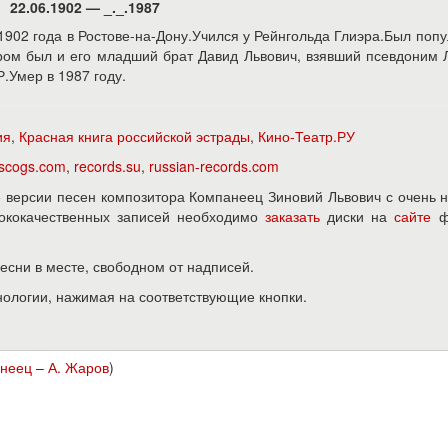
22.06.1902 — _._.1987
902 года в Ростове-на-Дону.Учился у Рейнгольда Глиэра.Был поп
ором был и его младший брат Давид Львович, взявший псевдоним 
.Умер в 1987 году.
ия
,
Красная книга российской эстрады
,
Кино-Театр.РУ
iscogs.com
,
records.su
,
russian-records.com
версии песен композитора Компанеец Зиновий Львович с очень 
ысококачественных записей необходимо
заказать
диски на
сайте
ф
песни в месте, свободном от надписей.
нологии, нажимая на соответствующие кнопки.
анеец
–
А. Жаров
)