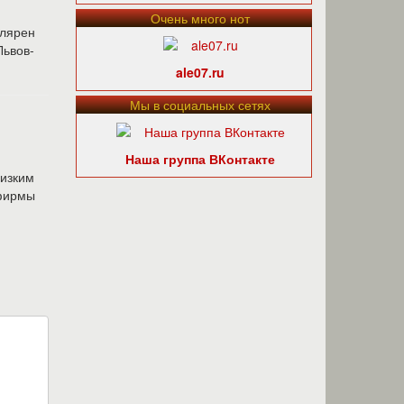
Очень много нот
улярен
Львов-
ale07.ru
Мы в социальных сетях
Наша группа ВКонтакте
низким
ирмы