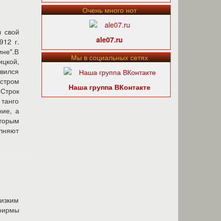
Очень много нот
л свой
ale07.ru
912 г.
ине".В
Мы в социальных сетях
ицкой,
авился
стром
Наша группа ВКонтакте
 Строк
 танго
ние, а
торым
олняют
изким
ирмы