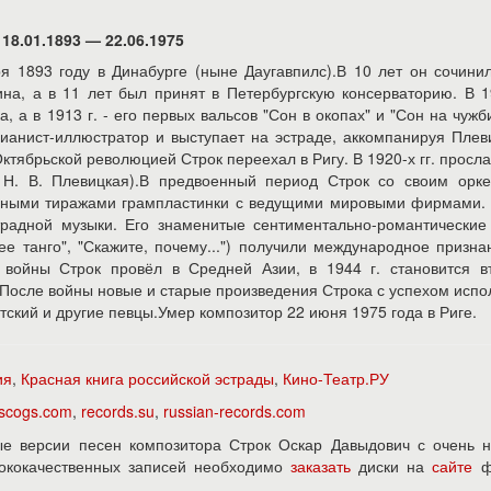
18.01.1893 — 22.06.1975
я 1893 году в Динабурге (ныне Даугавпилс).В 10 лет он сочини
на, а в 11 лет был принят в Петербургскую консерваторию. В 1
 а в 1913 г. - его первых вальсов "Сон в окопах" и "Сон на чужб
пианист-иллюстратор и выступает на эстраде, аккомпанируя Плев
тябрьской революцией Строк переехал в Ригу. В 1920-х гг. просл
, Н. В. Плевицкая).В предвоенный период Строк со своим орке
омными тиражами грампластинки с ведущими мировыми фирмами.
традной музыки. Его знаменитые сентиментально-романтические
ее танго", "Скажите, почему...") получили международное призна
ы войны Строк провёл в Средней Азии, в 1944 г. становится в
.После войны новые и старые произведения Строка с успехом исп
тский и другие певцы.Умер композитор 22 июня 1975 года в Риге.
ия
,
Красная книга российской эстрады
,
Кино-Театр.РУ
iscogs.com
,
records.su
,
russian-records.com
е версии песен композитора Строк Оскар Давыдович с очень н
ысококачественных записей необходимо
заказать
диски на
сайте
ф