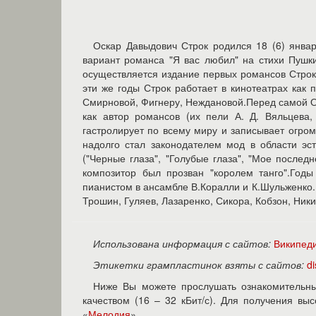
Оскар Давыдович Строк родился 18 (6) январ
вариант романса "Я вас любил" на стихи Пушки
осуществляется издание первых романсов Строка,
эти же годы Строк работает в кинотеатрах как 
Смирновой, Фигнеру, Неждановой.Перед самой Ок
как автор романсов (их пели А. Д. Вяльцева
гастролирует по всему миру и записывает огр
надолго стал законодателем мод в области эс
("Черные глаза", "Голубые глаза", "Мое последн
композитор был прозван "королем танго".Год
пианистом в ансамбле В.Коралли и К.Шульженко
Трошин, Гуляев, Лазаренко, Сикора, Кобзон, Ники
Использована информация с сайтов:
Википед
Этикетки грампластинок взяты с сайтов:
d
Ниже Вы можете прослушать ознакомительны
качеством (16 – 32 кБит/с). Для получения в
«
Мелодия
».