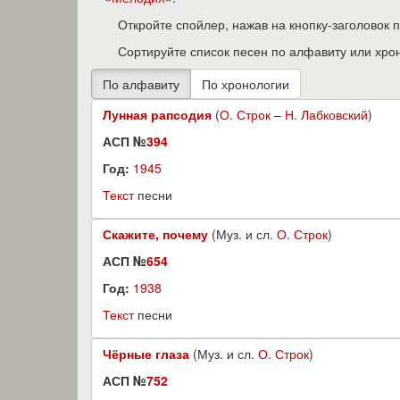
Откройте спойлер, нажав на кнопку-заголовок 
Сортируйте список песен по алфавиту или хро
Лунная рапсодия
(
О. Строк
–
Н. Лабковский
)
АСП №
394
Год:
1945
Текст
песни
Скажите, почему
(Муз. и сл.
О. Строк
)
АСП №
654
Год:
1938
Текст
песни
Чёрные глаза
(Муз. и сл.
О. Строк
)
АСП №
752