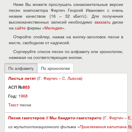
Ниже Вы можете прослушать ознакомительные версии
песен композитора Фиртич Георгий Иванович с очень
низким качеством (16 – 32 кБит/с). Для получения
высококачественных записей необходимо
заказать
диски
на
сайте
фирмы «
Мелодия
».
Откройте спойлер, нажав на кнопку-заголовок песни в
месте, свободном от надписей.
Сортируйте список песен по алфавиту или хронологии,
нажимая на соответствующие кнопки.
Листья летят
(
Г. Фиртич
–
С. Льясов
)
АСП №
803
Год:
1968
Текст
песни
Песня гангстеров // Мы бандито-гангстерито
(
Г. Фиртич
–
Е
из мультипликационного фильма «
Приключения капитана В