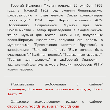
Георгий Иванович Фиртич родился 20 октября 1938
года в Пскове.В 1962 году окончил Ленинградскую
консерваторию и стал членом Союза композиторов
Ленинграда.С 1994 года Фиртич возглавил АСМ
(Ассоциацию Современной Музыки) при этом
Союзе.Фиртич - автор произведений в академическом
жанре, музыки для театра, кино и ТВ, популярных
песен.Широкую известность получили его работы в
мультфильме "Приключения капитана Врунгеля", в
кинофильмах "Золотой телёнок", "Если хочешь быть
счастливым", "Взлётная полоса", "Заряженные смертью",
"Транзит для дьявола" и др.Георгий Иванович -
заслуженный деятель искусств России, профессор РГПУ
имени Герцена.
Использована информация с сайтов:
Википедия
,
Красная книга российской эстрады
,
Кино-
Театр.РУ
Этикетки грампластинок взяты с сайтов:
discogs.com
,
records.su
,
russian-records.com