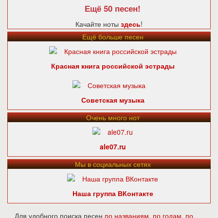
Ещё 50 песен!
Качайте ноты
здесь
!
Ещё больше песен
Красная книга российской эстрады
Советская музыка
Очень много нот
ale07.ru
Мы в социальных сетях
Наша группа ВКонтакте
Для удобного поиска песен
по названиям
,
по годам
,
по