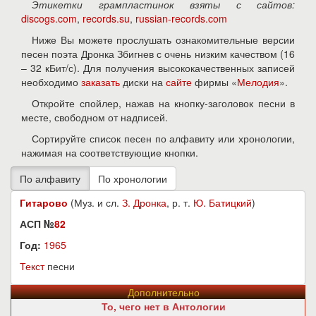
Этикетки грампластинок взяты с сайтов:
discogs.com
,
records.su
,
russian-records.com
Ниже Вы можете прослушать ознакомительные версии
песен поэта Дронка Збигнев с очень низким качеством (16
– 32 кБит/с). Для получения высококачественных записей
необходимо
заказать
диски на
сайте
фирмы «
Мелодия
».
Откройте спойлер, нажав на кнопку-заголовок песни в
месте, свободном от надписей.
Сортируйте список песен по алфавиту или хронологии,
нажимая на соответствующие кнопки.
Гитарово
(Муз. и сл.
З. Дронка
, р. т.
Ю. Батицкий
)
АСП №
82
Год:
1965
Текст
песни
Дополнительно
То, чего нет в Антологии