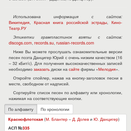
Использована информация с сайтов:
Википедия
,
Красная книга российской эстрады
,
Кино-
Театр.РУ
Этикетки грампластинок взяты с сайтов:
discogs.com
,
records.su
,
russian-records.com
Ниже Вы можете прослушать ознакомительные версии
песен поэта Данцигер Юрий с очень низким качеством (16
– 32 кБит/с). Для получения высококачественных записей
необходимо
заказать
диски на
сайте
фирмы «
Мелодия
».
Откройте спойлер, нажав на кнопку-заголовок песни в
месте, свободном от надписей.
Сортируйте список песен по алфавиту или хронологии,
нажимая на соответствующие кнопки.
Краснофлотская
(
М. Блантер
–
Д. Долев
и
Ю. Данцигер
)
АСП №
335