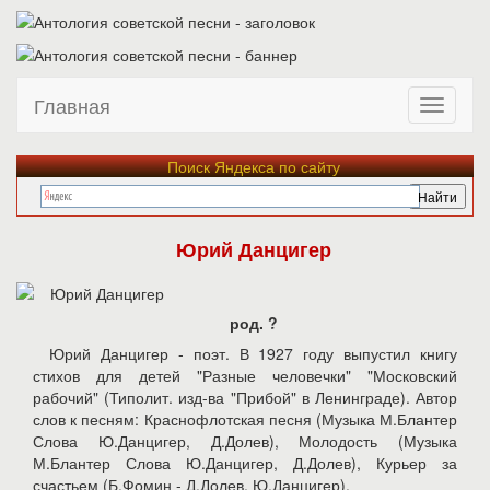
Главная
Поиск Яндекса по сайту
Юрий Данцигер
род. ?
Юрий Данцигер - поэт. В 1927 году выпустил книгу
стихов для детей "Разные человечки" "Московский
рабочий" (Типолит. изд-ва "Прибой" в Ленинграде). Автор
слов к песням: Краснофлотская песня (Музыка М.Блантер
Слова Ю.Данцигер, Д.Долев), Молодость (Музыка
М.Блантер Слова Ю.Данцигер, Д.Долев), Курьер за
счастьем (Б.Фомин - Д.Долев, Ю.Данцигер).