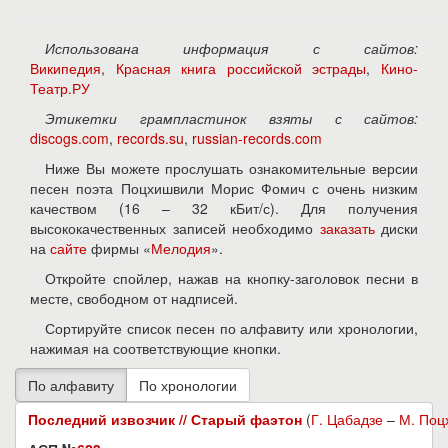
Использована информация с сайтов:
Википедия
,
Красная книга российской эстрады
,
Кино-
Театр.РУ
Этикетки грампластинок взяты с сайтов:
discogs.com
,
records.su
,
russian-records.com
Ниже Вы можете прослушать ознакомительные версии
песен поэта Поцхишвили Морис Фомич с очень низким
качеством (16 – 32 кБит/с). Для получения
высококачественных записей необходимо
заказать
диски
на
сайте
фирмы «
Мелодия
».
Откройте спойлер, нажав на кнопку-заголовок песни в
месте, свободном от надписей.
Сортируйте список песен по алфавиту или хронологии,
нажимая на соответствующие кнопки.
Последний извозчик // Старый фаэтон
(
Г. Цабадзе
–
М. Поц