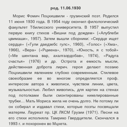
род. 11.06.1930
Морис Фомич Поцхишвили - грузинский поэт. Родился
11 июня 1930 года. В 1954 году окончил филологический
факультет Тбилисского университета. В 1957 выпустил
первую книгу стихов «Вишни под дождем» («Алублеби
цвимаши», 1957). Затем вышли сборники: «Сердце ищет
сердце» («Гули даедзебс гулс», 1960), «Голос» («Хма»,
1966), «Вера» («Рцмена», 1970), «Юность, я с тобой»
(«Ме шентана вар, ахалгазрдобав», 1974), «Радуга
счастья» (1976) и др. Острота и емкость мысли,
действенная доброта лирич. героя делают поэзию
Поцхишвили явлением глубоко современным. Стилевое
своеобразие ее во многом определяется проф.
интересом автора к живописи, чувством линии, цвета,
музыкальностью. Любил живопись, для картин на стенах
под потолками были смонтированы никелированные
трубки… Мать Мориса жила не очень долго. Не потому ли
он собирал и издавал стихи, которые поэты посвящали
матерям. Лауреат пр. ЦК ЛКСМ Грузии (1971). Песни на
его стихи исполняла Тамрико Гвердцители. Скончался в
1993 г. и похоронен во Мцхета.