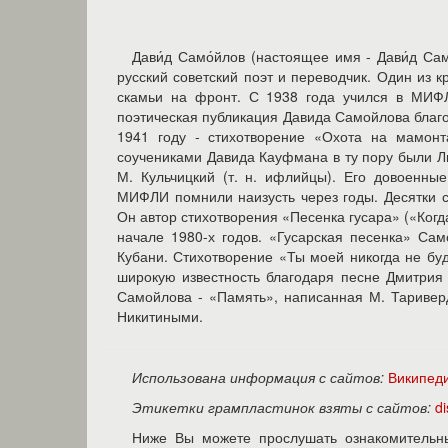
Дави́д Само́йлов (настоящее имя - Дави́д Са
русский советский поэт и переводчик. Один из 
скамьи на фронт. С 1938 года учился в МИФЛ
поэтическая публикация Давида Самойлова благо
1941 году - стихотворение «Охота на мамон
соучениками Давида Кауфмана в ту пору были Лил
М. Кульчицкий (т. н. ифлийцы). Его довоенн
МИФЛИ помнили наизусть через годы. Десятки 
Он автор стихотворения «Песенка гусара» («Ког
начале 1980-х годов. «Гусарская песенка» Сам
Кубани. Стихотворение «Ты моей никогда не буд
широкую известность благодаря песне Дмитрия 
Самойлова - «Память», написанная М. Таривер
Никитиными.
Использована информация с сайтов:
Википед
Этикетки грампластинок взяты с сайтов:
d
Ниже Вы можете прослушать ознакомительн