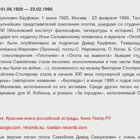
01.06.1920 — 23.02.1990
муи́лович Ка́уфман; 1 июня 1920, Москва - 23 февраля 1990, Тал
крупнейших представителей поколения поэтов, ушедших со студен
И (Московский институт философии, литературы и истории). П
даря его педагогу Илье Сельвинскому появилась в журнале «Октя
та» было опубликовано за подписью Давид Кауфман. Товарищ
ианна Маркович (Лунгина), поэты С. Наровчатов, П. Коган, Б. Сл
ые стихотворения «Плотники» и «Охота на мамонта» бывшие сту
стихов Самойлова стали песнями, исполняемыми в том числе ба
да мы были на войне…»), положенного на музыку Виктором Столяр
ойлова-Столярова стала в начале XXI века популярной среди к
ешь» (авторское название - «Баллада») в конце 1980-х годов по
Маликова, исполненной по его мотивам. Среди других песен на
диевым для И. Кобзона, и романс «За городом», исполняемый С
ия
,
Красная книга российской эстрады
,
Кино-Театр.РУ
iscogs.com
,
records.su
,
russian-records.com
ые версии песен поэта Самойлов Давид Самуилович с очень н