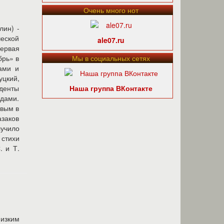
Очень много нот
лин) -
ческой
ale07.ru
ервая
брь» в
Мы в социальных сетях
ами и
уцкий,
денты
Наша группа ВКонтакте
рдами.
овым в
азаков
лучило
 стихи
. и Т.
изким