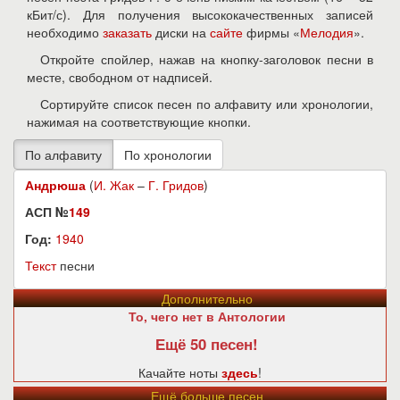
кБит/с). Для получения высококачественных записей
необходимо
заказать
диски на
сайте
фирмы «
Мелодия
».
Откройте спойлер, нажав на кнопку-заголовок песни в
месте, свободном от надписей.
Сортируйте список песен по алфавиту или хронологии,
нажимая на соответствующие кнопки.
Андрюша
(
И. Жак
–
Г. Гридов
)
АСП №
149
Год:
1940
Текст
песни
Дополнительно
То, чего нет в Антологии
Ещё 50 песен!
Качайте ноты
здесь
!
Ещё больше песен