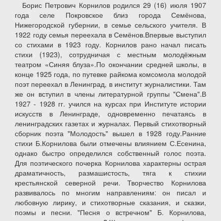
Борис Петрович Корнилов родился 29 (16) июля 1907
года селе Покровское близ города Семёнова,
Нижегородской губернии, в семье сельского учителя. В
1922 году семья переехала в Семёнов.Впервые выступил
со стихами в 1923 году. Корнилов рано начал писать
стихи (1923), сотрудничая с местным молодёжным
театром «Синяя блуза».По окончании средней школы, в
конце 1925 года, по путевке райкома комсомола молодой
поэт переехал в Ленинград, в институт журналистики. Там
же он вступил в члены литературной группы "Смена".В
1927 - 1928 гг. учился на курсах при Институте истории
искусств в Ленинграде, одновременно печатаясь в
ленинградских газетах и журналах. Первый стихотворный
сборник поэта "Молодость" вышел в 1928 году.Ранние
стихи Б.Корнилова были отмечены влиянием С.Есенина,
однако быстро определился собственный голос поэта.
Для поэтического почерка Корнилова характерны острая
драматичность, размашистость, тяга к стихии
крестьянской северной речи. Творчество Корнилова
развивалось по многим направлениям: он писал и
любовную лирику, и стихотворные сказания, и сказки,
поэмы и песни. "Песня о встречном" Б. Корнилова,