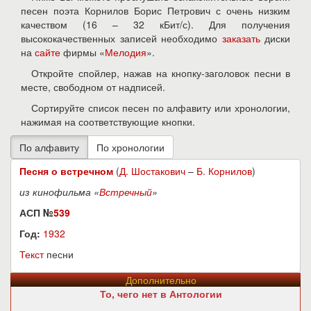
песен поэта Корнилов Борис Петрович с очень низким
качеством (16 – 32 кБит/с). Для получения
высококачественных записей необходимо
заказать
диски
на
сайте
фирмы «
Мелодия
».
Откройте спойлер, нажав на кнопку-заголовок песни в
месте, свободном от надписей.
Сортируйте список песен по алфавиту или хронологии,
нажимая на соответствующие кнопки.
Песня о встречном
(
Д. Шостакович
–
Б. Корнилов
)
из кинофильма «
Встречный
»
АСП №
539
Год:
1932
Текст
песни
Дополнительно
То, чего нет в Антологии