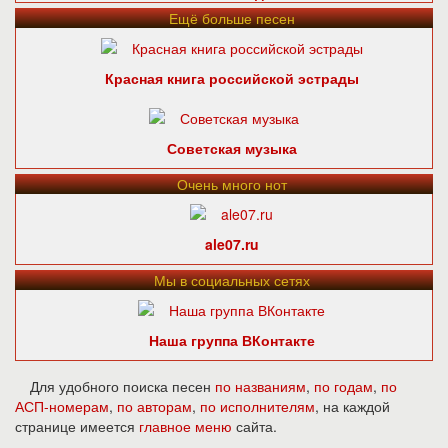
Ещё больше песен
Красная книга российской эстрады
Советская музыка
Очень много нот
ale07.ru
Мы в социальных сетях
Наша группа ВКонтакте
Для удобного поиска песен
по названиям
,
по годам
,
по
АСП-номерам
,
по авторам
,
по исполнителям
, на каждой
странице имеется
главное меню
сайта.