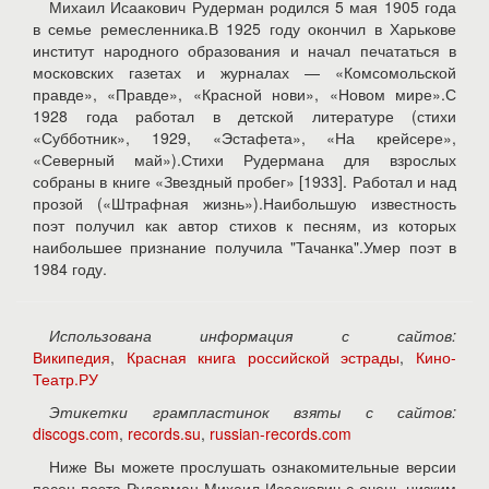
Михаил Исаакович Рудерман родился 5 мая 1905 года
в семье ремесленника.В 1925 году окончил в Харькове
институт народного образования и начал печататься в
московских газетах и журналах — «Комсомольской
правде», «Правде», «Красной нови», «Новом мире».С
1928 года работал в детской литературе (стихи
«Субботник», 1929, «Эстафета», «На крейсере»,
«Северный май»).Стихи Рудермана для взрослых
собраны в книге «Звездный пробег» [1933]. Работал и над
прозой («Штрафная жизнь»).Наибольшую известность
поэт получил как автор стихов к песням, из которых
наибольшее признание получила "Тачанка".Умер поэт в
1984 году.
Использована информация с сайтов:
Википедия
,
Красная книга российской эстрады
,
Кино-
Театр.РУ
Этикетки грампластинок взяты с сайтов:
discogs.com
,
records.su
,
russian-records.com
Ниже Вы можете прослушать ознакомительные версии
песен поэта Рудерман Михаил Исаакович с очень низким