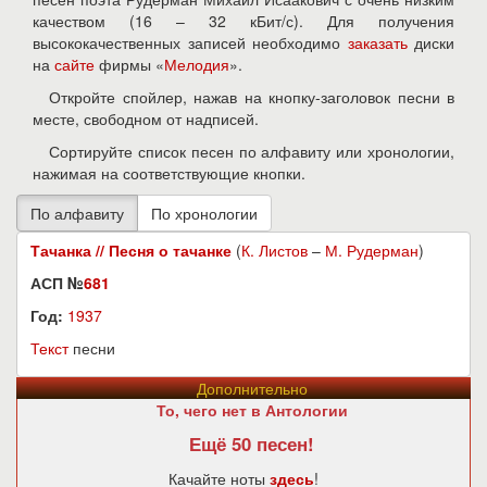
качеством (16 – 32 кБит/с). Для получения
высококачественных записей необходимо
заказать
диски
на
сайте
фирмы «
Мелодия
».
Откройте спойлер, нажав на кнопку-заголовок песни в
месте, свободном от надписей.
Сортируйте список песен по алфавиту или хронологии,
нажимая на соответствующие кнопки.
Тачанка // Песня о тачанке
(
К. Листов
–
М. Рудерман
)
АСП №
681
Год:
1937
Текст
песни
Дополнительно
То, чего нет в Антологии
Ещё 50 песен!
Качайте ноты
здесь
!