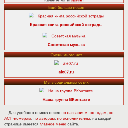
Ещё больше песен
Красная книга российской эстрады
Советская музыка
Очень много нот
ale07.ru
Мы в социальных сетях
Наша группа ВКонтакте
Для удобного поиска песен
по названиям
,
по годам
,
по
АСП-номерам
,
по авторам
,
по исполнителям
, на каждой
странице имеется
главное меню
сайта.