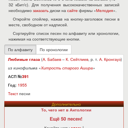
32 кБит/с). Для получения высококачественных записей
необходимо
заказать
диски на
сайте
фирмы «
Мелодия
».
Откройте спойлер, нажав на кнопку-заголовок песни в
месте, свободном от надписей.
Сортируйте список песен по алфавиту или хронологии,
нажимая на соответствующие кнопки.
Любимые глаза
(
А. Бабаев
–
К. Сейтлиев
, р. т.
А. Кронгауз
)
из кинофильма «
Хитрость старого Ашира
»
АСП №
391
Год:
1955
Текст
песни
Дополнительно
То, чего нет в Антологии
Ещё 50 песен!
Качайте ноты
здесь
!