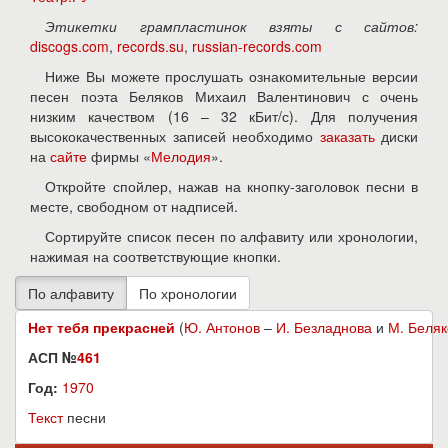
Этикетки грампластинок взяты с сайтов:
discogs.com
,
records.su
,
russian-records.com
Ниже Вы можете прослушать ознакомительные версии
песен поэта Беляков Михаил Валентинович с очень
низким качеством (16 – 32 кБит/с). Для получения
высококачественных записей необходимо
заказать
диски
на
сайте
фирмы «
Мелодия
».
Откройте спойлер, нажав на кнопку-заголовок песни в
месте, свободном от надписей.
Сортируйте список песен по алфавиту или хронологии,
нажимая на соответствующие кнопки.
Нет тебя прекрасней
(
Ю. Антонов
–
И. Безладнова
и
М. Беляк
АСП №
461
Год:
1970
Текст
песни