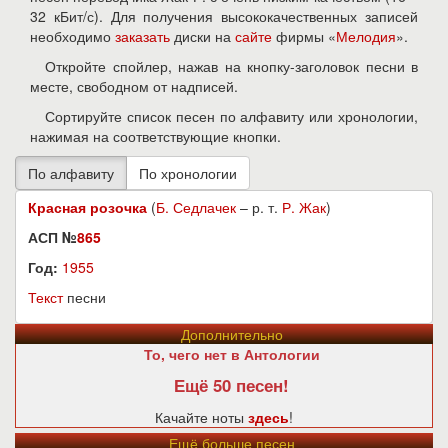
32 кБит/с). Для получения высококачественных записей
необходимо
заказать
диски на
сайте
фирмы «
Мелодия
».
Откройте спойлер, нажав на кнопку-заголовок песни в
месте, свободном от надписей.
Сортируйте список песен по алфавиту или хронологии,
нажимая на соответствующие кнопки.
Красная розочка
(
Б. Седлачек
– р. т.
Р. Жак
)
АСП №
865
Год:
1955
Текст
песни
Дополнительно
То, чего нет в Антологии
Ещё 50 песен!
Качайте ноты
здесь
!
Ещё больше песен