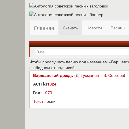
Главная
Скачать
Новости
Песни
Чтобы прослушать песню под названием «Варшавский
свободном от надписей.
Варшавский дождь
(
Д. Тухманов
–
В. Сергеев
)
АСП №
1324
Год:
1973
Текст
песни