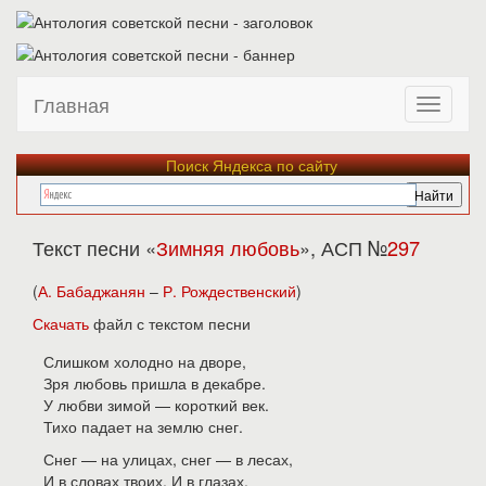
Главная
Поиск Яндекса по сайту
Текст песни «
Зимняя любовь
», АСП №
297
(
А. Бабаджанян
–
Р. Рождественский
)
Скачать
файл с текстом песни
Слишком холодно на дворе,
Зря любовь пришла в декабре.
У любви зимой — короткий век.
Тихо падает на землю снег.
Снег — на улицах, снег — в лесах,
И в словах твоих. И в глазах.