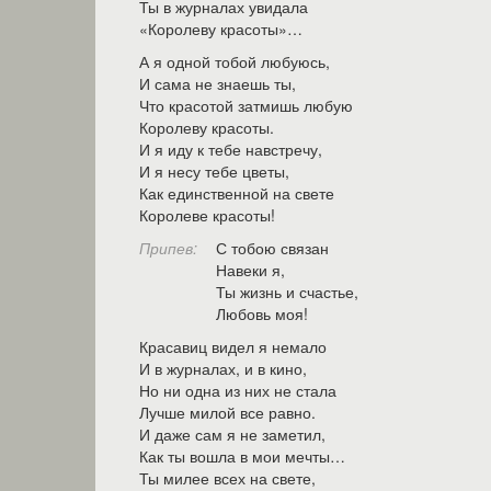
Ты в журналах увидала
«Королеву красоты»…
А я одной тобой любуюсь,
И сама не знаешь ты,
Что красотой затмишь любую
Королеву красоты.
И я иду к тебе навстречу,
И я несу тебе цветы,
Как единственной на свете
Королеве красоты!
Припев:
С тобою связан
Навеки я,
Ты жизнь и счастье,
Любовь моя!
Красавиц видел я немало
И в журналах, и в кино,
Но ни одна из них не стала
Лучше милой все равно.
И даже сам я не заметил,
Как ты вошла в мои мечты…
Ты милее всех на свете,