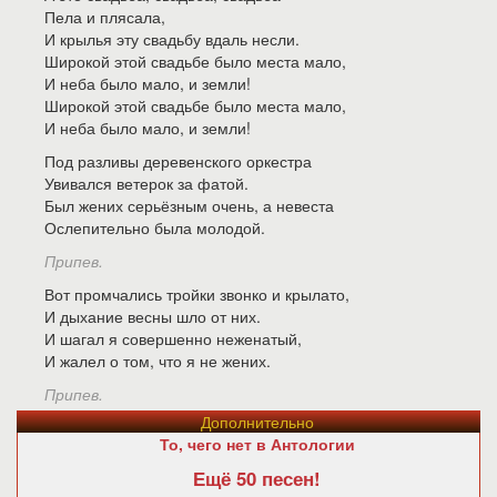
Пела и плясала,
И крылья эту свадьбу вдаль несли.
Широкой этой свадьбе было места мало,
И неба было мало, и земли!
Широкой этой свадьбе было места мало,
И неба было мало, и земли!
Под разливы деревенского оркестра
Увивался ветерок за фатой.
Был жених серьёзным очень, а невеста
Ослепительно была молодой.
Припев.
Вот промчались тройки звонко и крылато,
И дыхание весны шло от них.
И шагал я совершенно неженатый,
И жалел о том, что я не жених.
Припев.
Дополнительно
То, чего нет в Антологии
Ещё 50 песен!