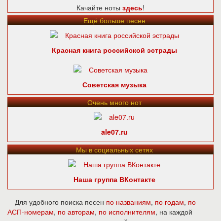
Качайте ноты
здесь
!
Ещё больше песен
Красная книга российской эстрады
Советская музыка
Очень много нот
ale07.ru
Мы в социальных сетях
Наша группа ВКонтакте
Для удобного поиска песен
по названиям
,
по годам
,
по
АСП-номерам
,
по авторам
,
по исполнителям
, на каждой