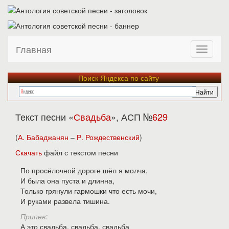
Главная
Поиск Яндекса по сайту
Текст песни «
Свадьба
», АСП №
629
(
А. Бабаджанян
–
Р. Рождественский
)
Скачать
файл с текстом песни
По просёлочной дороге шёл я молча,
И была она пуста и длинна,
Только грянули гармошки что есть мочи,
И руками развела тишина.
Припев:
А это свадьба, свадьба, свадьба