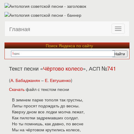
Главная
Поиск Яндекса по сайту
Текст песни «
Чёртово колесо
», АСП №
741
(
А. Бабаджанян
–
Е. Евтушенко
)
Скачать
файл с текстом песни
В зимнем парке тополя так грустны,
Липы просят подождать до весны.
Кверху дном все лодки молча лежат,
Как пилотки задремавших солдат.
Но ты помнишь, как давно, по весне
Мы на чёртовом крутились колесе,