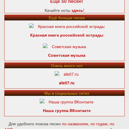
Ещё 50 песен!
Качайте ноты
здесь
!
Ещё больше песен
Красная книга российской эстрады
Советская музыка
Очень много нот
ale07.ru
Мы в социальных сетях
Наша группа ВКонтакте
Для удобного поиска песен
по названиям
,
по годам
,
по