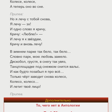
Колесе, колесе,
А теперь оно во сне.
Припев:
Но я лечу с тобой снова,
Я лечу — эх!
И одно слово я кричу,
Кричу: «Люблю!» —
И лечу я к звёздам,
Кричу и вновь лечу!
В зимнем парке так бело, так бело…
Словно парк, мою любовь замело.
Дискобол, грустя, в снегу так увяз,
Танцплощадке под снежком снится вальс.
И как будто позабыл я про всё…
Только чёрт заводит снова колесо,
Колесо, колесо…
И летит твоё лицо!
Припев.
Дополнительно
То, чего нет в Антологии