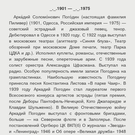
_._.1901 — _._.1975
Арка́дий Соломо́нович Пого́дин (настоящая фамилия
Пиливер) (1901, Одесса, Российская империя — 1975) —
советский эстрадный и джазовый певец, тенор.
Дебютировал в Одессе в 1920 году. С 1922 года выступал
в московских театрах (агиттеатр «Синяя блуза», Театр
обозрений при московском Доме печати, театр Парка
ЦДКА и др.). Исполнял куплеты, романсы, отечественные
и зарубежные песни, опереточные арии. С 1939 года
солист оркестра Александра Цфасмана. Выступал на
радио. Особую популярность имели записи Погодина на
грампластинках. Наибольшую известность Погодину
принесла песня Константина Листова «В парке Чаир». В
1939 году Аркадий Погодин стал лауреатом первого
Всесоюзного конкурса артистов эстрады (пятая премия,
после Деборы Пантофель-Нечецкой, Кэто Джапаридзе и
Клавдии Шульженко). В Великую Отечественную войну
Аркадий Погодин выступал с фронтовыми бригадами,
больше — на Северном флоте и в Заполярье. После
постановлений Оргбюро ЦК ВКП(б) О журналах «Звезда»
и «Ленинград» 1946 и Об опере «Великая дружба» 1948