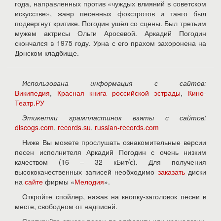
года, направленных против «чуждых влияний в советском
искусстве», жанр песенных фокстротов и танго был
подвергнут критике. Погодин ушёл со сцены. Был третьим
мужем актрисы Ольги Аросевой. Аркадий Погодин
скончался в 1975 году. Урна с его прахом захоронена на
Донском кладбище.
Использована информация с сайтов:
Википедия
,
Красная книга российской эстрады
,
Кино-
Театр.РУ
Этикетки грампластинок взяты с сайтов:
discogs.com
,
records.su
,
russian-records.com
Ниже Вы можете прослушать ознакомительные версии
песен исполнителя Аркадий Погодин с очень низким
качеством (16 – 32 кБит/с). Для получения
высококачественных записей необходимо
заказать
диски
на
сайте
фирмы «
Мелодия
».
Откройте спойлер, нажав на кнопку-заголовок песни в
месте, свободном от надписей.