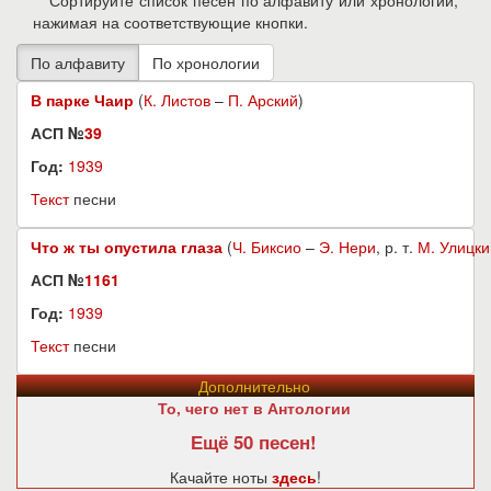
Сортируйте список песен по алфавиту или хронологии,
нажимая на соответствующие кнопки.
В парке Чаир
(
К. Листов
–
П. Арский
)
АСП №
39
Год:
1939
Текст
песни
Что ж ты опустила глаза
(
Ч. Биксио
–
Э. Нери
, р. т.
М. Улицки
АСП №
1161
Год:
1939
Текст
песни
Дополнительно
То, чего нет в Антологии
Ещё 50 песен!
Качайте ноты
здесь
!