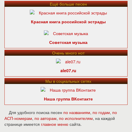
Ещё больше песен
Красная книга российской эстрады
Советская музыка
Очень много нот
ale07.ru
Мы в социальных сетях
Наша группа ВКонтакте
Для удобного поиска песен
по названиям
,
по годам
,
по
АСП-номерам
,
по авторам
,
по исполнителям
, на каждой
странице имеется
главное меню
сайта.