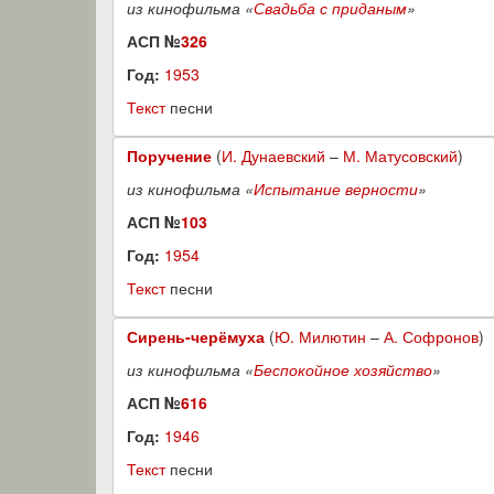
из кинофильма «
Свадьба с приданым
»
АСП №
326
Год:
1953
Текст
песни
Поручение
(
И. Дунаевский
–
М. Матусовский
)
из кинофильма «
Испытание верности
»
АСП №
103
Год:
1954
Текст
песни
Сирень-черёмуха
(
Ю. Милютин
–
А. Софронов
)
из кинофильма «
Беспокойное хозяйство
»
АСП №
616
Год:
1946
Текст
песни