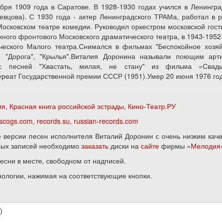
ря 1909 года в Саратове. В 1928-1930 годах учился в Ленингр
Певцова). С 1930 года - актер Ленинградского ТРАМа, работал в 
Московском театре комедии. Руководил оркестром московской гос
ного фронтового Московского драматического театра, в 1943-1952
ческого Малого театра.Снимался в фильмах "Беспокойное хозяй
 "Дорога", "Крылья".Виталия Доронина называли поющим арти
с песней "Хвастать, милая, не стану" из фильма «Свад
реат Государственной премии СССР (1951).Умер 20 июня 1976 го
ия
,
Красная книга российской эстрады
,
Кино-Театр.РУ
iscogs.com
,
records.su
,
russian-records.com
версии песен исполнителя Виталий Доронин с очень низким кач
нных записей необходимо
заказать
диски на
сайте
фирмы «
Мелодия
песни в месте, свободном от надписей.
нологии, нажимая на соответствующие кнопки.
)