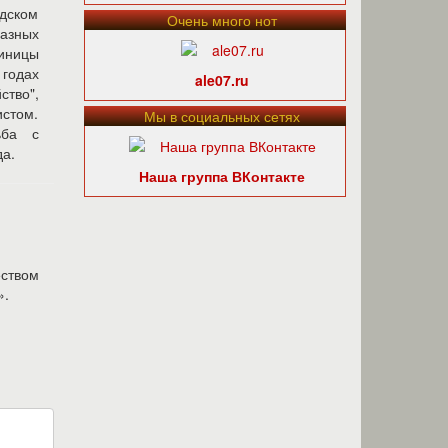
адском
Очень много нот
разных
тиницы
 годах
ale07.ru
ство",
стом.
Мы в социальных сетях
ьба с
да.
Наша группа ВКонтакте
еством
».