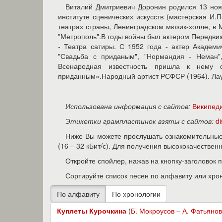
Виталий Дмитриевич Доронин родился 13 нояб
институте сценических искусств (мастерская И.
театрах страны, Ленинградском мюзик-холле, в 
"Метрополь".В годы войны был актером Передвиж
- Театра сатиры. С 1952 года - актер Академи
"Свадьба с приданым", "Нормандия - Неман",
Всенародная известность пришла к нему 
приданным».Народный артист РСФСР (1964). Лау
Использована информация с сайтов:
Википед
Этикетки грампластинок взяты с сайтов:
d
Ниже Вы можете прослушать ознакомительные 
(16 – 32 кБит/с). Для получения высококачестве
Откройте спойлер, нажав на кнопку-заголовок 
Сортируйте список песен по алфавиту или хро
Куплеты Курочкина
(
Б. Мокроусов
–
А. Фатьянов