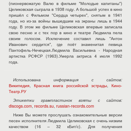
(пионервожатую Валю в фильме "Молодые капитаны")
Целиковская сыграла в 1938 году. А большой успех в кино
пришёл с Фильмом "Сердца четырех", снятым в 1941
года, но из-за войны вышедшим на экраны лишь в 1944
году. В этом же фильме Целиковская впервые записала
свою песню и с тех пор в кино и театре Людмила пела
своим голосом. Исключение составил лишь "Антон
Иванович сердится", где поёт знаменитая певица
Пантофель-Нечецкая.Людмила Васильевна - Народная
артистка РСФСР (1963).Умерла актриса 4 июля 1992
года.
Использована информация с сайтов:
Википедия
,
Красная книга российской эстрады
,
Кино-
Театр.РУ
Этикетки грампластинок взяты с сайтов:
discogs.com
,
records.su
,
russian-records.com
Ниже Вы можете прослушать ознакомительные версии
песен исполнителя Людмила Целиковская с очень низким
качеством (16 – 32 кБит/с). Для получения