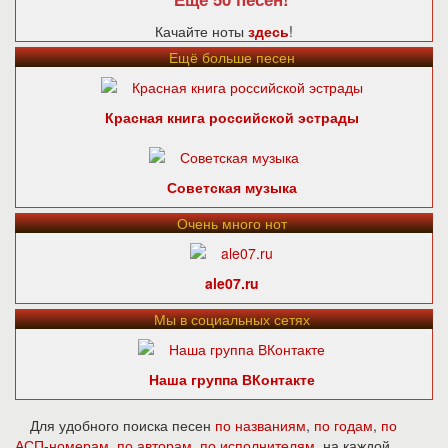
Качайте ноты
здесь
!
Ещё больше песен
Красная книга российской эстрады
Советская музыка
Очень много нот
ale07.ru
Мы в социальных сетях
Наша группа ВКонтакте
Для удобного поиска песен
по названиям
,
по годам
,
по
АСП-номерам
,
по авторам
,
по исполнителям
, на каждой