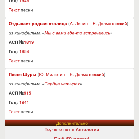
Год:
1946
Текст
песни
Отдыхает родная столица
(
А. Лепин
–
Е. Долматовский
)
из кинофильма «
Мы с вами где-то встречались
»
АСП №
1819
Год:
1954
Текст
песни
Песня Шуры
(
Ю. Милютин
–
Е. Долматовский
)
из кинофильма «
Сердца четырёх
»
АСП №
915
Год:
1941
Текст
песни
Дополнительно
То, чего нет в Антологии
Ещё 50 песен!