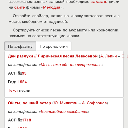
высококачественных записей необходимо
заказать
диски
на
сайте
фирмы «
Мелодия
».
Откройте спойлер, нажав на кнопку-заголовок песни в
месте, свободном от надписей.
Сортируйте список песен по алфавиту или хронологии,
нажимая на соответствующие кнопки.
Дни разлуки // Лирическая песня Левкоевой
(
А. Лепин
–
С.
из кинофильма «
Мы с вами где-то встречались
»
АСП №
93
Год:
1954
Текст
песни
Ой ты, вешний ветер
(
Ю. Милютин
–
А. Софронов
)
из кинофильма «
Беспокойное хозяйство
»
АСП №
1718