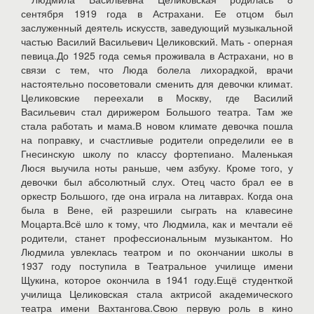
сентября 1919 года в Астрахани. Ее отцом был
заслуженный деятель искусств, заведующий музыкальной
частью Василий Васильевич Целиковский. Мать - оперная
певица.До 1925 года семья проживала в Астрахани, но в
связи с тем, что Люда болела лихорадкой, врачи
настоятельно посоветовали сменить для девочки климат.
Целиковские переехали в Москву, где Василий
Васильевич стал дирижером Большого театра. Там же
стала работать и мама.В новом климате девочка пошла
на поправку, и счастливые родители определили ее в
Гнесинскую школу по классу фортепиано. Маленькая
Люся выучила ноты раньше, чем азбуку. Кроме того, у
девочки был абсолютный слух. Отец часто брал ее в
оркестр Большого, где она играла на литаврах. Когда она
была в Вене, ей разрешили сыграть на клавесине
Моцарта.Всё шло к тому, что Людмила, как и мечтали её
родители, станет профессиональным музыкантом. Но
Людмила увлеклась театром и по окончании школы в
1937 году поступила в Театральное училище имени
Щукина, которое окончила в 1941 году.Ещё студенткой
училища Целиковская стала актрисой академического
театра имени Вахтангова.Свою первую роль в кино