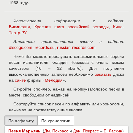
1968 году.
Использована информация с сайтов:
Википедия
,
Красная книга российской эстрады
,
Кино-
Театр.РУ
Этикетки грампластинок взяты с сайтов:
discogs.com
,
records.su
,
russian-records.com
Ниже Вы можете прослушать ознакомительные версии
песен исполнителя Клавдия Новикова с очень низким
качеством (16 – 32 кБит/с). Для получения
высококачественных записей необходимо
заказать
диски
на
сайте
фирмы «
Мелодия
».
Откройте спойлер, нажав на кнопку-заголовок песни в
месте, свободном от надписей.
Сортируйте список песен по алфавиту или хронологии,
нажимая на соответствующие кнопки.
Песня Марьяны
(
Дм. Покрасс
и
Дан. Покрасс
–
Б. Ласкин
)