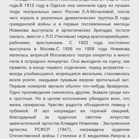
года.В 1912 году в Одессе она окончила одну из лучших
тогда театральных школ России Е.А.Мочаловой, после
чего играла в различных драматических труппах.В годы
гражданской войны и в первые послевоенные месяцы
Новикова выступала в артистических бригадах (кстати
сказать, вместе с Л.О.Утесовым) перед красноармейцами,
рабочими, крестьянами. С 1922 года постоянно
выступала в Москве.С 1926 по 1958 года Новикова
являлась актрисой Московского театра оперетты и много
пела в эстрадных концертах. Она выходила на сцену, как
правило, в конце первого отделения, перед антрактом —
всегда улыбающаяся, искрящаяся весельем, становилась
возле рояля, окидывая лукавым взором зрительный зал.
Первым номером звучало обычно что-нибудь бравурное.
Одно произведение сменялось другим, бывали среди них
и грустные. Но в целом исполнение убеждало всех, что
жизнь прекрасна. Чувство радости объединяло певицу с
публикой. И зал награждал ее горячей овацией,
благодарный за чудесное светлое искусство
замечательной артистки.Клавдия Новикова - Заслуженная
артистка РСФСР (1947), награждена орденом
Отечественной войны I степени и 5 медалями.Умерла в