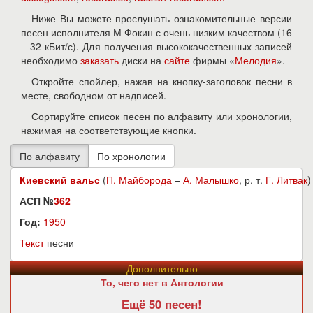
Ниже Вы можете прослушать ознакомительные версии
песен исполнителя М Фокин с очень низким качеством (16
– 32 кБит/с). Для получения высококачественных записей
необходимо
заказать
диски на
сайте
фирмы «
Мелодия
».
Откройте спойлер, нажав на кнопку-заголовок песни в
месте, свободном от надписей.
Сортируйте список песен по алфавиту или хронологии,
нажимая на соответствующие кнопки.
Киевский вальс
(
П. Майборода
–
А. Малышко
, р. т.
Г. Литвак
)
АСП №
362
Год:
1950
Текст
песни
Дополнительно
То, чего нет в Антологии
Ещё 50 песен!