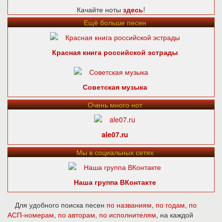
Качайте ноты
здесь
!
Ещё больше песен
Красная книга российской эстрады
Советская музыка
Очень много нот
ale07.ru
Мы в социальных сетях
Наша группа ВКонтакте
Для удобного поиска песен
по названиям
,
по годам
,
по
АСП-номерам
,
по авторам
,
по исполнителям
, на каждой