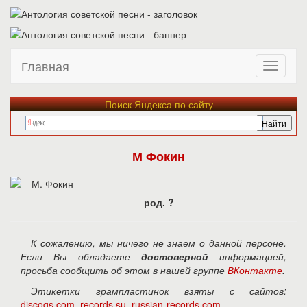
Главная
Поиск Яндекса по сайту
М Фокин
род. ?
К сожалению, мы ничего не знаем о данной персоне.
Если Вы обладаете
достоверной
информацией,
просьба сообщить об этом в нашей группе
ВКонтакте
.
Этикетки грампластинок взяты с сайтов:
discogs.com
,
records.su
,
russian-records.com