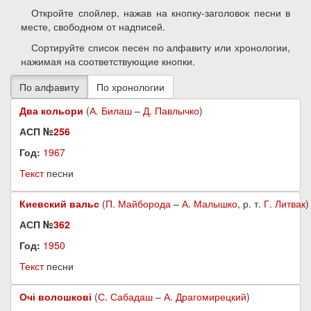
Откройте спойлер, нажав на кнопку-заголовок песни в
месте, свободном от надписей.
Сортируйте список песен по алфавиту или хронологии,
нажимая на соответствующие кнопки.
Два кольори
(
А. Билаш
–
Д. Павлычко
)
АСП №
256
Год:
1967
Текст
песни
Киевский вальс
(
П. Майборода
–
А. Малышко
, р. т.
Г. Литвак
)
АСП №
362
Год:
1950
Текст
песни
Очі волошкові
(
С. Сабадаш
–
А. Драгомирецкий
)