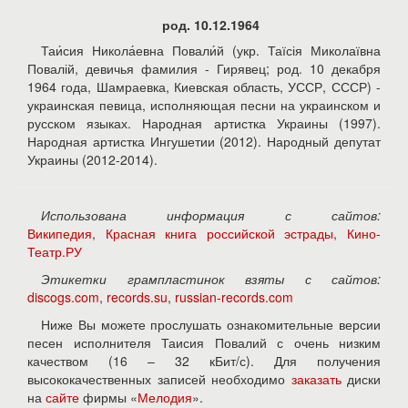
род. 10.12.1964
Таи́сия Никола́евна Повали́й (укр. Таїсія Миколаївна
Повалій, девичья фамилия - Гирявец; род. 10 декабря
1964 года, Шамраевка, Киевская область, УССР, СССР) -
украинская певица, исполняющая песни на украинском и
русском языках. Народная артистка Украины (1997).
Народная артистка Ингушетии (2012). Народный депутат
Украины (2012-2014).
Использована информация с сайтов:
Википедия
,
Красная книга российской эстрады
,
Кино-
Театр.РУ
Этикетки грампластинок взяты с сайтов:
discogs.com
,
records.su
,
russian-records.com
Ниже Вы можете прослушать ознакомительные версии
песен исполнителя Таисия Повалий с очень низким
качеством (16 – 32 кБит/с). Для получения
высококачественных записей необходимо
заказать
диски
на
сайте
фирмы «
Мелодия
».