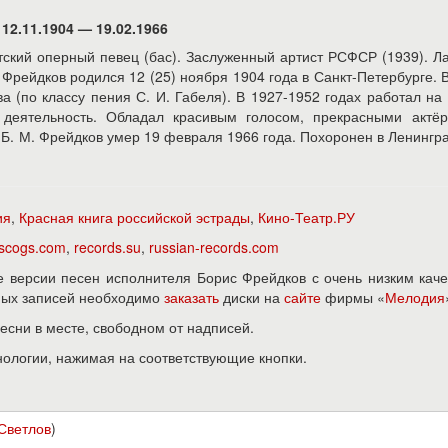
12.11.1904 — 19.02.1966
тский оперный певец (бас). Заслуженный артист РСФСР (1939). Л
 Фрейдков родился 12 (25) ноября 1904 года в Санкт-Петербурге. 
а (по классу пения С. И. Габеля). В 1927-1952 годах работал на
деятельность. Обладал красивым голосом, прекрасными актёр
Б. М. Фрейдков умер 19 февраля 1966 года. Похоронен в Ленингр
ия
,
Красная книга российской эстрады
,
Кино-Театр.РУ
iscogs.com
,
records.su
,
russian-records.com
 версии песен исполнителя Борис Фрейдков с очень низким кач
нных записей необходимо
заказать
диски на
сайте
фирмы «
Мелодия
песни в месте, свободном от надписей.
нологии, нажимая на соответствующие кнопки.
Светлов
)