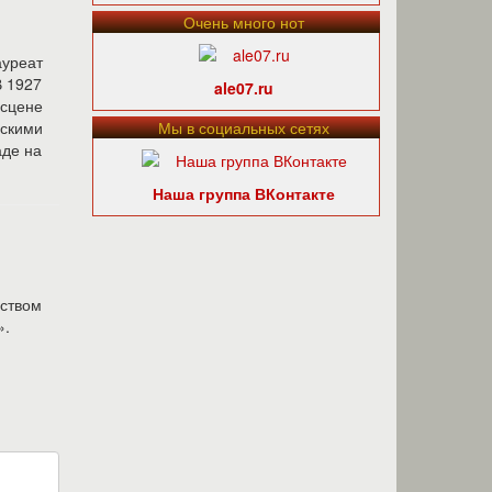
Очень много нот
ауреат
В 1927
ale07.ru
 сцене
скими
Мы в социальных сетях
аде на
Наша группа ВКонтакте
еством
».