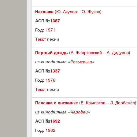
Наташка
(
Ю. Акулов
–
О. Жуков
)
АСП №
1387
Год:
1971
Текст
песни
Первый дождь
(
А. Флярковский
–
А. Дидуров
)
из кинофильма «
Розыгрыш
»
АСП №
1337
Год:
1976
Текст
песни
Песенка о снежинке
(
Е. Крылатов
–
Л. Дербенёв
)
из кинофильма «
Чародеи
»
АСП №
1692
Год:
1982