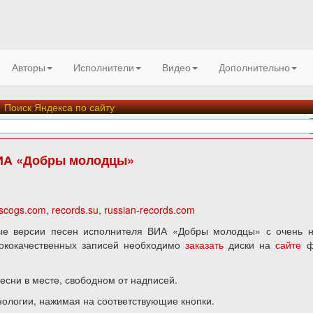
Авторы
Исполнители
Видео
Дополнительно
Поиск Яндекса по сайту
ИА «Добры молодцы»
iscogs.com
,
records.su
,
russian-records.com
ые версии песен исполнителя ВИА «Добры молодцы» с очень н
ысококачественных записей необходимо
заказать
диски на
сайте
ф
песни в месте, свободном от надписей.
нологии, нажимая на соответствующие кнопки.