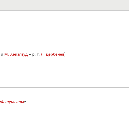
и
М. Хейзлвуд
– р. т.
Л. Дербенёв
)
ой, туристы
»