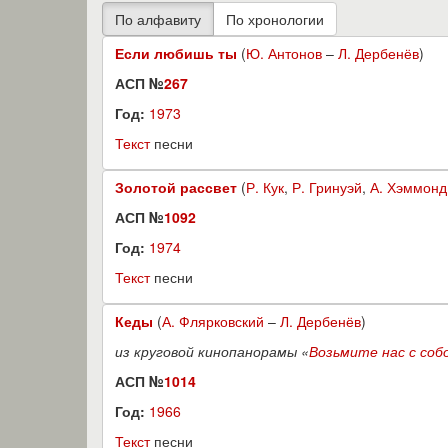
Если любишь ты
(
Ю. Антонов
–
Л. Дербенёв
)
АСП №
267
Год:
1973
Текст
песни
Золотой рассвет
(
Р. Кук
,
Р. Гринуэй
,
А. Хэммонд
АСП №
1092
Год:
1974
Текст
песни
Кеды
(
А. Флярковский
–
Л. Дербенёв
)
из круговой кинопанорамы «
Возьмите нас с соб
АСП №
1014
Год:
1966
Текст
песни