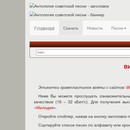
Главная
Скачать
Новости
Песни
В
Этикетки грампластинок взяты с сайтов:
d
Ниже Вы можете прослушать ознакомительн
качеством (16 – 32 кБит/с). Для получения в
«
Мелодия
».
Откройте спойлер, нажав на кнопку-заголовок 
Сортируйте список песен по алфавиту или хро