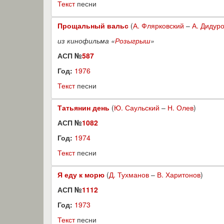
Текст
песни
Прощальный вальс
(
А. Флярковский
–
А. Дидур
из кинофильма «
Розыгрыш
»
АСП №
587
Год:
1976
Текст
песни
Татьянин день
(
Ю. Саульский
–
Н. Олев
)
АСП №
1082
Год:
1974
Текст
песни
Я еду к морю
(
Д. Тухманов
–
В. Харитонов
)
АСП №
1112
Год:
1973
Текст
песни