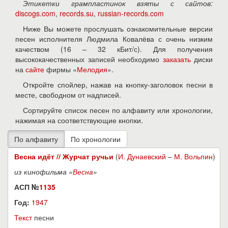
Этикетки грампластинок взяты с сайтов:
discogs.com
,
records.su
,
russian-records.com
Ниже Вы можете прослушать ознакомительные версии
песен исполнителя Людмила Ковалёва с очень низким
качеством (16 – 32 кБит/с). Для получения
высококачественных записей необходимо
заказать
диски
на
сайте
фирмы «
Мелодия
».
Откройте спойлер, нажав на кнопку-заголовок песни в
месте, свободном от надписей.
Сортируйте список песен по алфавиту или хронологии,
нажимая на соответствующие кнопки.
Весна идёт // Журчат ручьи
(
И. Дунаевский
–
М. Вольпин
)
из кинофильма «
Весна
»
АСП №
1135
Год:
1947
Текст
песни