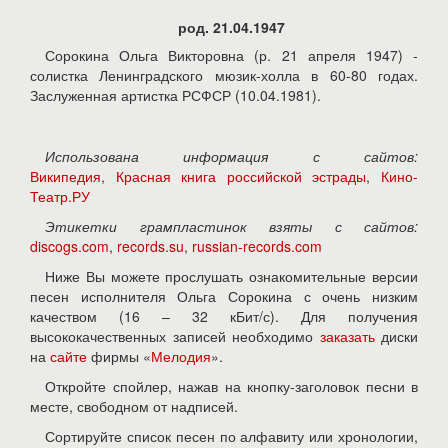
род. 21.04.1947
Сорокина Ольга Викторовна (р. 21 апреля 1947) -
солистка Ленинградского мюзик-холла в 60-80 годах.
Заслуженная артистка РСФСР (10.04.1981).
Использована информация с сайтов:
Википедия
,
Красная книга российской эстрады
,
Кино-
Театр.РУ
Этикетки грампластинок взяты с сайтов:
discogs.com
,
records.su
,
russian-records.com
Ниже Вы можете прослушать ознакомительные версии
песен исполнителя Ольга Сорокина с очень низким
качеством (16 – 32 кБит/с). Для получения
высококачественных записей необходимо
заказать
диски
на
сайте
фирмы «
Мелодия
».
Откройте спойлер, нажав на кнопку-заголовок песни в
месте, свободном от надписей.
Сортируйте список песен по алфавиту или хронологии,