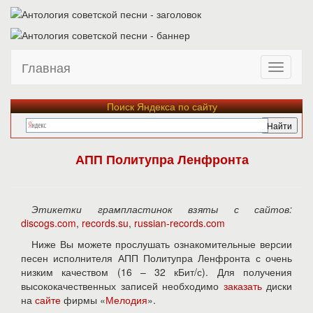
Главная
Поиск Яндекса по сайту
АПП Политупра Ленфронта
Этикетки грампластинок взяты с сайтов:
discogs.com
,
records.su
,
russian-records.com
Ниже Вы можете прослушать ознакомительные версии
песен исполнителя АПП Политупра Ленфронта с очень
низким качеством (16 – 32 кБит/с). Для получения
высококачественных записей необходимо
заказать
диски
на
сайте
фирмы «
Мелодия
».