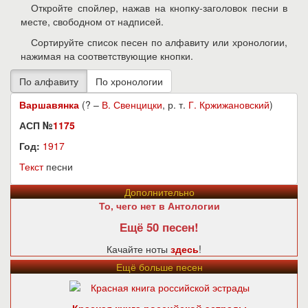
Откройте спойлер, нажав на кнопку-заголовок песни в
месте, свободном от надписей.
Сортируйте список песен по алфавиту или хронологии,
нажимая на соответствующие кнопки.
Варшавянка
(? –
В. Свенцицки
, р. т.
Г. Кржижановский
)
АСП №
1175
Год:
1917
Текст
песни
Дополнительно
То, чего нет в Антологии
Ещё 50 песен!
Качайте ноты
здесь
!
Ещё больше песен