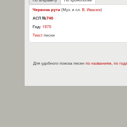
Червона рута
(Муз. и сл.
В. Ивасюк
)
АСП №
740
Год:
1970
Текст
песни
Для удобного поиска песен
по названиям
,
по год