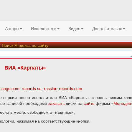
Авторы
Исполнители
Видео
Дополнительно
Поиск Яндекса по сайту
ВИА «Карпаты»
iscogs.com
,
records.su
,
russian-records.com
 версии песен исполнителя ВИА «Карпаты» с очень низким кач
нных записей необходимо
заказать
диски на
сайте
фирмы «
Мелодия
песни в месте, свободном от надписей.
нологии, нажимая на соответствующие кнопки.