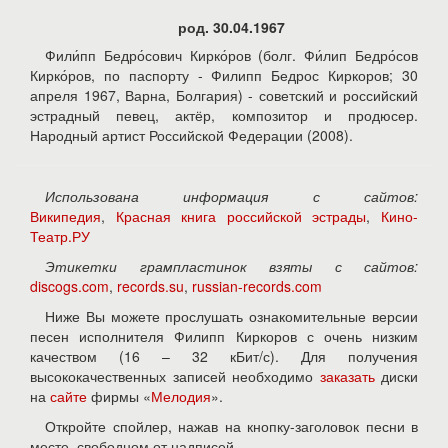
род. 30.04.1967
Фили́пп Бедро́сович Кирко́ров (болг. Фи́лип Бедро́сов
Кирко́ров, по паспорту - Филипп Бедрос Киркоров; 30
апреля 1967, Варна, Болгария) - советский и российский
эстрадный певец, актёр, композитор и продюсер.
Народный артист Российской Федерации (2008).
Использована информация с сайтов:
Википедия
,
Красная книга российской эстрады
,
Кино-
Театр.РУ
Этикетки грампластинок взяты с сайтов:
discogs.com
,
records.su
,
russian-records.com
Ниже Вы можете прослушать ознакомительные версии
песен исполнителя Филипп Киркоров с очень низким
качеством (16 – 32 кБит/с). Для получения
высококачественных записей необходимо
заказать
диски
на
сайте
фирмы «
Мелодия
».
Откройте спойлер, нажав на кнопку-заголовок песни в
месте, свободном от надписей.