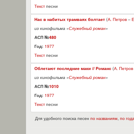
Текст
песни
Нас в набитых трамваях болтает
(
А. Петров
–
Е
из кинофильма «
Служебный роман
»
АСП №
480
Год:
1977
Текст
песни
Облетают последние маки // Романс
(
А. Петров
из кинофильма «
Служебный роман
»
АСП №
1010
Год:
1977
Текст
песни
Для удобного поиска песен
по названиям
,
по год