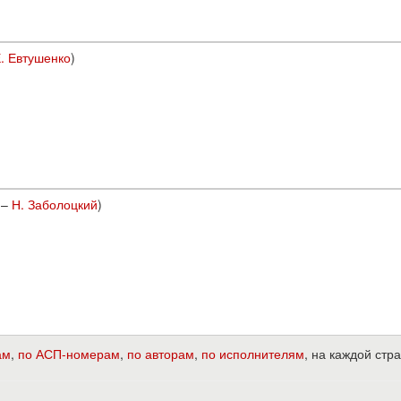
. Евтушенко
)
–
Н. Заболоцкий
)
ам
,
по АСП-номерам
,
по авторам
,
по исполнителям
, на каждой ст