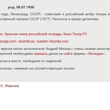
род. 08.07.1938
8 года, Ленинград, СССР) - советский и российский актёр театра и
ственной премии СССР (1977). Писатель в жанре детектива.
ия
,
Красная книга российской эстрады
,
Кино-Театр.РУ
iscogs.com
,
records.su
,
russian-records.com
версии песен исполнителя Андрей Мягков с очень низким качеств
х записей необходимо
заказать
диски на
сайте
фирмы «
Мелодия
».
песни в месте, свободном от надписей.
нологии, нажимая на соответствующие кнопки.
.
С. Маршак
)