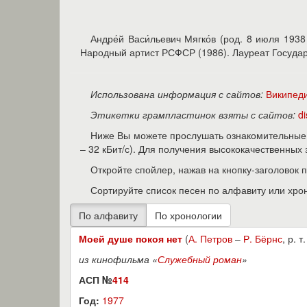
Андре́й Васи́льевич Мягко́в (род. 8 июля 193
Народный артист РСФСР (1986). Лауреат Государ
Использована информация с сайтов:
Википед
Этикетки грампластинок взяты с сайтов:
d
Ниже Вы можете прослушать ознакомительные 
– 32 кБит/с). Для получения высококачественны
Откройте спойлер, нажав на кнопку-заголовок 
Сортируйте список песен по алфавиту или хро
Моей душе покоя нет
(
А. Петров
–
Р. Бёрнс
, р. т
из кинофильма «
Служебный роман
»
АСП №
414
Год:
1977