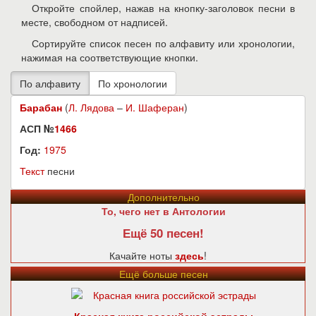
Откройте спойлер, нажав на кнопку-заголовок песни в
месте, свободном от надписей.
Сортируйте список песен по алфавиту или хронологии,
нажимая на соответствующие кнопки.
Барабан
(
Л. Лядова
–
И. Шаферан
)
АСП №
1466
Год:
1975
Текст
песни
Дополнительно
То, чего нет в Антологии
Ещё 50 песен!
Качайте ноты
здесь
!
Ещё больше песен