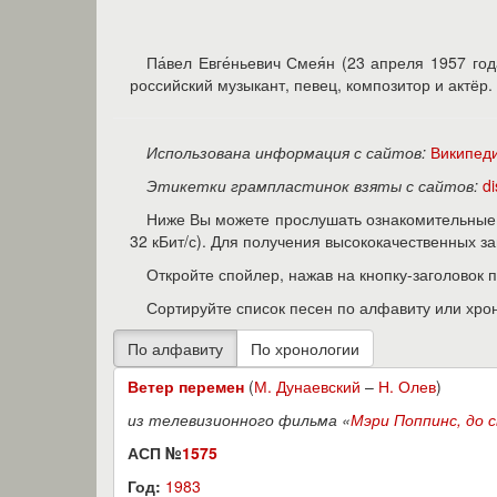
Па́вел Евге́ньевич Смея́н (23 апреля 1957 го
российский музыкант, певец, композитор и актёр.
Использована информация с сайтов:
Википед
Этикетки грампластинок взяты с сайтов:
d
Ниже Вы можете прослушать ознакомительные 
32 кБит/с). Для получения высококачественных 
Откройте спойлер, нажав на кнопку-заголовок 
Сортируйте список песен по алфавиту или хро
Ветер перемен
(
М. Дунаевский
–
Н. Олев
)
из телевизионного фильма «
Мэри Поппинс, до 
АСП №
1575
Год:
1983