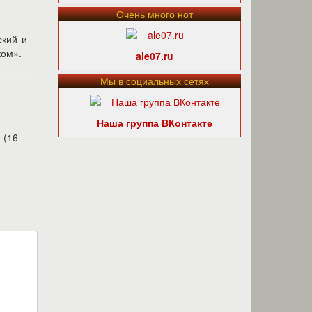
Очень много нот
ский и
ком».
ale07.ru
Мы в социальных сетях
Наша группа ВКонтакте
 (16 –