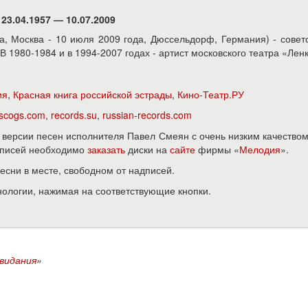
23.04.1957 — 10.07.2009
да, Москва - 10 июля 2009 года, Дюссельдорф, Германия) - совет
 В 1980-1984 и в 1994-2007 годах - артист московского театра «Лен
ия
,
Красная книга российской эстрады
,
Кино-Театр.РУ
iscogs.com
,
records.su
,
russian-records.com
версии песен исполнителя Павел Смеян с очень низким качеством
записей необходимо
заказать
диски на
сайте
фирмы «
Мелодия
».
песни в месте, свободном от надписей.
нологии, нажимая на соответствующие кнопки.
свидания
»