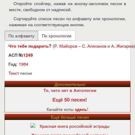
Откройте спойлер, нажав на кнопку-заголовок песни в
месте, свободном от надписей.
Сортируйте список песен по алфавиту или хронологии,
нажимая на соответствующие кнопки.
Что тебе подарить?
(
Р. Майоров
–
С. Алиханов
и
А. Жигарев
)
АСП №
1249
Год:
1984
Текст
песни
Дополнительно
То, чего нет в Антологии
Ещё 50 песен!
Качайте ноты
здесь
!
Ещё больше песен