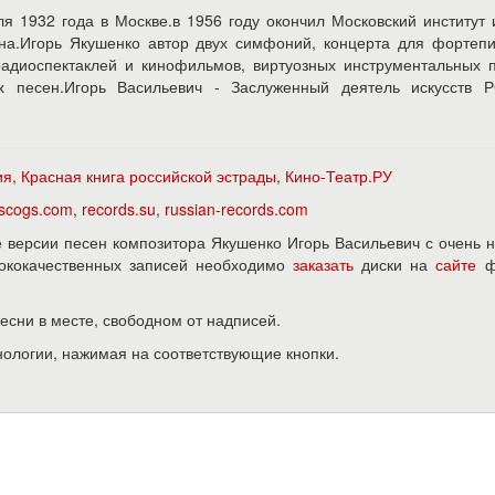
я 1932 года в Москве.в 1956 году окончил Московский институт
яна.Игорь Якушенко автор двух симфоний, концерта для фортеп
радиоспектаклей и кинофильмов, виртуозных инструментальных 
х песен.Игорь Васильевич - Заслуженный деятель искусств 
ия
,
Красная книга российской эстрады
,
Кино-Театр.РУ
iscogs.com
,
records.su
,
russian-records.com
версии песен композитора Якушенко Игорь Васильевич с очень 
ысококачественных записей необходимо
заказать
диски на
сайте
ф
песни в месте, свободном от надписей.
нологии, нажимая на соответствующие кнопки.