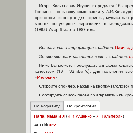
Игорь Васильевич Якушенко родился 15 апрел
Гнесиных по классу композиции у А.И.Хачатур
оркестром, концерта для скрипки, музыки для 
многих популярных лирических и молодежны
(1982).Умер 8 марта 1999 года.
Использована информация с сайтов:
Википед
Этикетки грампластинок взяты с сайтов:
d
Ниже Вы можете прослушать ознакомительные 
качеством (16 – 32 кБит/с). Для получения в
«
Мелодия
».
Откройте спойлер, нажав на кнопку-заголовок 
Сортируйте список песен по алфавиту или хро
Папа, мама и я
(
И. Якушенко
–
Я. Гальперин
)
АСП №
932