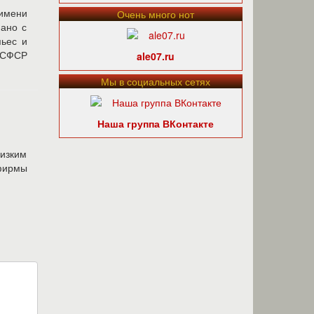
 имени
Очень много нот
иано с
пьес и
РСФСР
ale07.ru
Мы в социальных сетях
Наша группа ВКонтакте
низким
ирмы