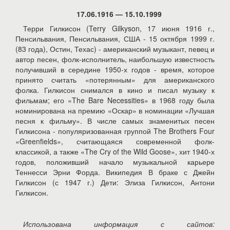
17.06.1916 — 15.10.1999
Терри Гилкисон (Terry Gilkyson, 17 июня 1916 г.,
Пенсильвания, Пенсильвания, США - 15 октября 1999 г.
(83 года), Остин, Техас) - американский музыкант, певец и
автор песен, фолк-исполнитель, наибольшую известность
получивший в середине 1950-х годов - время, которое
принято считать «потерянным» для американского
фолка. Гилкисон снимался в кино и писал музыку к
фильмам; его «The Bare Necessities» в 1968 году была
номинирована на премию «Оскар» в номинации «Лучшая
песня к фильму». В числе самых знаменитых песен
Гилкисона - популяризованная группой The Brothers Four
«Greenfields», считающаяся современной фолк-
классикой, а также «The Cry of the Wild Goose», хит 1940-х
годов, положивший начало музыкальной карьере
Теннесси Эрни Форда. Википедия В браке с Джейн
Гилкисон (с 1947 г.) Дети: Элиза Гилкисон, Антони
Гилкисон.
Использована информация с сайтов: