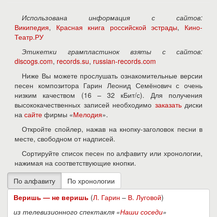
Использована информация с сайтов:
Википедия
,
Красная книга российской эстрады
,
Кино-
Театр.РУ
Этикетки грампластинок взяты с сайтов:
discogs.com
,
records.su
,
russian-records.com
Ниже Вы можете прослушать ознакомительные версии
песен композитора Гарин Леонид Семёнович с очень
низким качеством (16 – 32 кБит/с). Для получения
высококачественных записей необходимо
заказать
диски
на
сайте
фирмы «
Мелодия
».
Откройте спойлер, нажав на кнопку-заголовок песни в
месте, свободном от надписей.
Сортируйте список песен по алфавиту или хронологии,
нажимая на соответствующие кнопки.
Веришь — не веришь
(
Л. Гарин
–
В. Луговой
)
из телевизионного спектакля «
Наши соседи
»