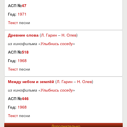
АСП №
47
Год:
1971
Текст
песни
Древние слова
(
Л. Гарин
–
Н. Олев
)
из кинофильма «
Улыбнись соседу
»
АСП №
518
Год:
1968
Текст
песни
Между небом и землёй
(
Л. Гарин
–
Н. Олев
)
из кинофильма «
Улыбнись соседу
»
АСП №
446
Год:
1968
Текст
песни
Дополнительно