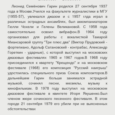
Леонид Семёнович Гарин родился 27 сентября 1937
года в Москве.Учился на факультете журналистики в МГУ
(1955-57), увлекался джазом и с 1957 глда играл в
различных эстрадных ансамблях, был аккомпаниатором
Гюлли Чохели и Гелены Великановой. С 1958 года
самостоятельно освоил вибрафон.В 1964 году
организовал для работы с вокалисткой Тамарой
Миансаровой группу "Три плюс два" (Виктор Прудовский -
фортепиано, Адольф Сатановский - контрабас, Александр
Гореткин - ударные), с которой выступил на московских
джазовых фестивалях 1965 и 1967 годов.В 1968 году
присоединился к квартету "Крещендо" и на московском
фестивале (1968) его композиция "Русский наигрыш"
удостоилась специального приза Союза композиторов.В
дальнейшем Гарин больше занимался эстрадной
музыкой, сочинял песни, мюзиклы, музыку к
кинофильмам. В 1978 году выступил на московском
джазовом фестивале в квинтете Игоря Якушенко.Был
членом жюри сочинского песенного фестиваля. В этом
городе 21 сентября 1979 его убили при не выясненных
обстоятельствах