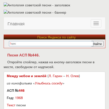
Главная
Поиск Яндекса по сайту
Песня АСП №446.
Откройте спойлер, нажав на кнопку-заголовок песни в
месте, свободном от надписей.
Между небом и землёй
(
Л. Гарин
–
Н. Олев
)
из кинофильма «
Улыбнись соседу
»
АСП №
446
Год:
1968
Текст
песни