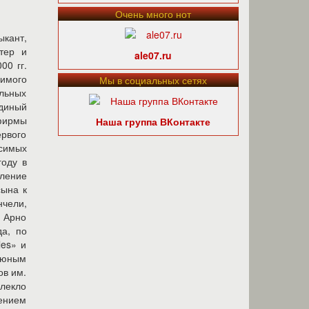
Очень много нот
х Наминым фирм, вошедших в холдинг, была фактически некоммерческой, так как тогда в России не было не только шоу-бизнеса, но и денег, а цели - скорее социально-новаторскими, так как ничего подобного ранее в стране не существовало.В холдинг SNC вошли фирмы, созданные для развития культуры: студия звукозаписи «SNC Studio», продюсерский центр «SNC», концертное агентство «SNC Concerts», студия дизайна «SNC Design», модельное агентство и театры моды «SNC Fashion», ресторан «Хард -
ale07.ru
Мы в социальных сетях
Наша группа ВКонтакте