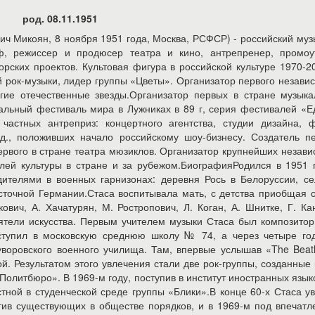
род. 08.11.1951
 как раньше официально запрещена в СМИ, не появлялась на телевидении, радио и в прессе. В 79-м и 80-м годах произошло «потепление», и группе удалось впервые за 10 лет выпустить сольный альбом «Гимн солнцу» и другие записи, сняться в фильме «Фантазия на тему любви» и впервые появиться на телевидении. Но в 1981-м, после их триумфального выступления на организованном Наминым фестивале в Ереване и восторженных статей в журнале «Time», они опять попали в опалу, став мишенью непосредственно Комитета Государственной безопасности. В ответ на репрессии Намин решил больше не искать компромиссов, и предложил худсовету фирмы «Мелодия» свой новый репертуар в стиле рок с жесткими социальными стихами: «Ностальгия по настоящему» (А.Вознесенский), «Я не сдаюсь» (Е.Евтушенко), «Пустой орех» (Ю.Кузнецов), «Однажды ночью» (Д.Самойлов), «Элегия» (Рубцов) и др. Это были уже не наивные романтические тексты и лирические мелодии 70-х, к которым уже привыкли и Худсоветы и публика и фирма «Мелодия», несмотря на то, что получала огромные прибыли от миллионных тиражей «Цветов» (при этом ничего не платя исполнителям), также закрылась для группы Стаса Намина навсегда.В 1983 году Намин, потеряв надежду на возможность продолжать профессиональную деятельность в этом жанре группы, решает поменять профессию и вместе со своим другом Александром Кайдановским поступает на Высшие курсы сценаристов и режиссеров при Госкино СССР. Там его учителями были Александр Митта, Лев Гумелев, Паола Волкова и другие. Тогда же Намин снял первый в стране видеоклип на песню «Старый Новый Год» (стихи А.Вознесенского) с откровенно политическим подтекстом. Впервые клип попал в эфир только в 1986-м в США на MTV.Даже однозначно позитивная песня Намина «Мы желаем счастья вам», написанная в начале 1982 года и как бы завершившая романтический период 70-х, ставшая сегодня национальной классикой, была запрещена в СМИ и только 1985 году, с помощью композитора А. Пахмутовой, впервые появилась на телевидении.В 1986 году, после полугодового противостояния с Министерством Культуры СССР, только благодаря веяниям перестройки, когда к власти пришел Михаил Горбачёв, удалось осуществить совместный проект Стаса Намина и Дэвида Вулкомба (США) «Дитя Мира» и после продолжительных баталий с Министерством Культуры Группа Стаса Намина прорвалась через железный занавес и стала первой отечественной рок-группой, которая совершила турне по Соединенным Штатам, а также за несколько лет объехала с гастролями весь мир: Японию, Европу, Южную Америку, Африку, Австралию и др.В 1990 году Намин остановил деятельность группы, занявшись другими проектами. Только через десять лет «Цветы» снова собрались, но Намин участвовал уже только в качестве продюсера.За все время существования Группы Стаса Намина фирма «Мелодия» продала более 60 миллионов ее пластинок. Намин - автор около 50-ти песен из репертуара «Цветов», большинство из которых были запрещены и не изданы, а среди тех, которые удалось выпустить, национальными хитами стали «Рано прощаться», «Летний вечер», «Юрмала», «Мы желаем счастья вам» и др. В группе «Цветы» начали свою карьеру более 50 музыкантов, среди них: С. Дьячков, А. Козлов, С.Дюжиков, Ю.Фокин, К. Никольский, И. Саруханов, А. Маршал, А. Малинин, А. Сапунов, С.Воронов и многие другие. Музыканты «Цветов» стали так же основой, созданной Наминым известной группы «Парк Горького».В 1987-ом году в Зеленом Театре Парка Горького появилась одна из первых в стране негосударственных организаций «Центр Стаса Намина», которая, следуя смелому высказыванию Горбачева «Что не запрещено, то разрешено», собрала под своей крышей молодые, запрещенные ранее таланты. Это были первый в стране продюсерский центр и независимая студия звукозаписи, где делали первые шаги и развивались новые музыкальные коллективы, такие как «Бригада С», «Моральный кодекс», «Калинов мост», «Ночной проспект», «Николай Коперник», «Мегаполис», «Сплин» и многие другие, а также молодые художники, поэты, дизайнеры.В начале 1987-го года, после своих первых выездов с концертами на Запад, Намин решил попробовать свои силы как продюсера на мировом рынке шоу-бизнеса. Специально на экспорт он создал музыкальный проект, придумав ему название по месту рождения - «Парк Горького». Намин подобрал музыкантов, и в результате двухлетней работы в своей студии SNC создал имидж и демо-записи своей новой группы, подписал контракт с US Polygram Records, пригласив для этого в Москву президента Дика Эшшера, привлек к проекту группу «Бон Джови», и в результате группа «Парк Горького» стала популярной во всем мире. Главным трамплином в карьере «Парка Горького» стало их участие в организованном Наминым в 1989-м году историческом рок-фестивале против наркотиков в Лужниках. Намин включил свою группу в фестиваль наравне с Бон Джови, Мотли Крю, Оззи Озборном, Скорпионс, Синдереллой и другими мировыми звездами. Фестиваль транслировался в 59 странах мира.В конце 80-х Центр Стаса Намина стал культовым местом Москвы, где можно было встретить самых известных и прогрессивных людей России и мира: Арнольда Шварцнеггера, Питера Гэйбриэла, U-2, Энни Ленокс, Pink Floyd, Роберта ДеНиро, Квинси Джонса и многих других. Знаменитый Фрэнк Заппа, частый гость Намина, снял фильм о Центре, а группа Scorpions посвятила ему свой хит «Ветер перемен».В начале 90-х Намин разделил свои проекты на те, что связаны с искусством и по существу являются благотворительными, и проекты, связанные с бизнесом и коммерческой деятельностью.Холдинг SNC стал фактически первой в стране свободной корпорацией шоу-бизнеса, разбив монополию государственного режима. Деятельность созданны