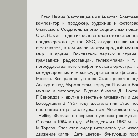
Стас Намин (настоящее имя Анастас Алексеевич Микоян, 8 ноября 1951 года, Москва, РСФСР) - российский музыкант, композитор и продюсер, художник и фотограф, режиссер и продюсер театра и кино, антрепренер, промоутер и бизнесмен. Создатель многих социальных новаторских проектов. Культовая фигура в российской культуре 1970-2000 гг. Стас Намин - один из основателей отечественной рок-музыки, лидер группы «Цветы». Организатор первого независимого продюсерского центра SNC, откуда вышли многие отечественные звезды.Организатор первых в стране музыкальных фестивалей, в том числе международный музыкальный фестиваль мира в Лужниках в 89 г, серия фестивалей «Единый мир» и другие. Основатель первых в стране частных антреприз: концертного агентства, студии дизайна, фирмы грамзаписи, радиостанции, телекомпании и т. д., положивших начало российскому шоу-бизнесу. Создатель первого негосударственного симфонического оркестра, первого в стране театра мюзиклов. Организатор крупнейших независимых международных и межгосударственных фестивалей культуры в стране и за рубежом.БиографияРодился в 1951 году в Москве. Все раннее детство Стас провел с родителями в военных гарнизонах: деревня Рось в Белоруссии, селение Алакурти под Мурманском, городок Рехлин в Восточной Германии.Стаса воспитывала мать, с детства приобщая сына к музыке и литературе. В доме бывали Д. Шостакович, А. Хачатурян, М. Ростропович, Л. Коган, А. Шнитке, Г. Канчели, Г.Свиридов и другие известные музыканты и деятели искусства. Первым учителем музыки Стаса был композитор Арно Бабаджанян.В 1957 году шестилетний Стас поступил в московскую среднюю школу № 74, а через четыре года, по настоянию отца, стал курсантом Московского Суворовского военного училища. Там, впервые услышав «The Beatles» и «Rolling Stones», он серьезно увлекся рок-музыкой. Результатом этого увлечения стали две рок-группы, созданные юным Стасом: в 1964-м году - «Чародеи» и в 1967-м - «Политбюро». В 1969-м году, поступив в институт иностранных языков им. М.Тореза, Стас стал лидер-гитаристом уже известной в студенческой среде группы «Блики».В конце 60-х Стаса увлекло движение хиппи «Дети цветов», бунтующих против существующих в обществе порядков, и в 1969-м под впечатлением легендарного хиппи-рок-фестиваля «Вудсток» он создал новую группу «Цветы», которая стала первой национальной супер-группой и фактически начала рок-движение в массовой культуре страны. Первый сингл «Цветов», выпущенный на фирме «Мелодия» в 1972 году вместе с другими самодеятельными студенческими ансамблями, неожиданно разошелся небывалым тиражом в 7 миллионов экземпляров. В 1973-ем вышел второй миньон «Цветов» таким же огромным тиражом. В 1974-м «Цветы» были названы в московской прессе «Советскими Beatles», но в том же самом году Министерство культуры запретило группу и даже само название как «пропаганду западной идеологии и идей хиппи».Вынужденный двухлетний перерыв в работе своей группы Намин посвятил окончанию учебы в Московском Государственном Университете, куда он перевелся 1972 году. В то время он много общался с прогрессивными поэтами и художниками, имеющими статус диссидентов. Его друзьями были Анатолий Зверев, Иосиф Киблицкий, Олег Целков, Алена Басилова, Генрих Сапгир, Юз Алешковский и др. Вместе с ними он был свидетелем исторической «бульдозерной выставки» и многих других акций режима против творческой интеллигенции. Тогда же, под влиянием «Beatles», увлекшись индийской музыкой и ведической культурой, он стал одним из тех, кто начинал Движение Сознания Кришны в России.В конце 1976 года Намин вновь собрал группу, и «Цветы» возобновили деятельность уже без запрещенного названия, а просто как «Группа Стаса Намина». Многие сомневались, удастся ли Намину без уже суперизвестного названия «Цветы» добиться такой же популярности. Но это произошло сразу же после выпуска первого сингла. Миллионы поклонников узнали своих кумиров и Группа Стаса Намина стала так же как и раньше популярна, но и так же