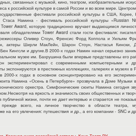
ия
,
Красная книга российской эстрады
,
Кино-Театр.РУ