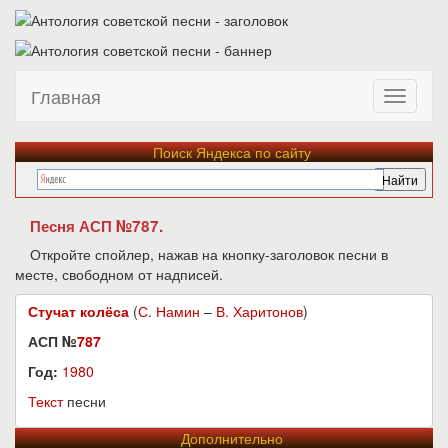
Главная
Поиск Яндекса по сайту
Песня АСП №787.
Откройте спойлер, нажав на кнопку-заголовок песни в
месте, свободном от надписей.
Стучат колёса
(
С. Намин
–
В. Харитонов
)
АСП №
787
Год:
1980
Текст
песни
Дополнительно