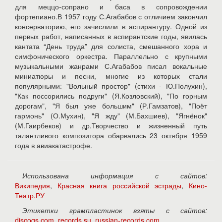
для меццо-сопрано и баса в сопровождении
фортепиано.В 1957 году С.Агабабов с отличием закончил
консерваторию, его зачислили в аспирантуру. Одной из
первых работ, написанных в аспирантские годы, явилась
кантата “День труда” для солиста, смешанного хора и
симфонического оркестра. Параллельно с крупными
музыкальными жанрами С.Агабабов писал вокальные
миниатюры и песни, многие из которых стали
популярными: "Вольный простор" (стихи - Ю.Полухин),
"Как поссорились подруги" (Я.Козловский), "По горным
дорогам", "Я был уже большим" (Р.Гамзатов), "Поёт
гармонь" (О.Мухин), "Я жду" (М.Бахшиев), "Ягнёнок"
(М.Гаирбеков) и др.Творчество и жизненный путь
талантливого композитора обарвались 23 октября 1959
года в авиакатастрофе.
Использована информация с сайтов:
Википедия
,
Красная книга российской эстрады
,
Кино-
Театр.РУ
Этикетки грампластинок взяты с сайтов:
discogs.com
,
records.su
,
russian-records.com