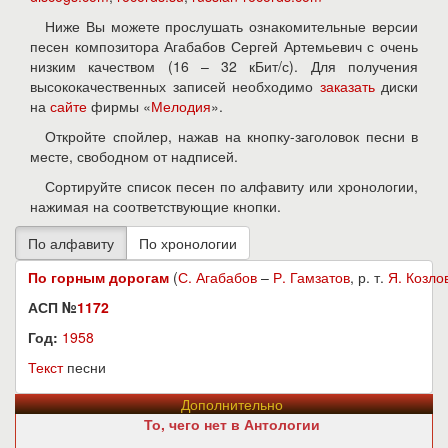
Ниже Вы можете прослушать ознакомительные версии
песен композитора Агабабов Сергей Артемьевич с очень
низким качеством (16 – 32 кБит/с). Для получения
высококачественных записей необходимо
заказать
диски
на
сайте
фирмы «
Мелодия
».
Откройте спойлер, нажав на кнопку-заголовок песни в
месте, свободном от надписей.
Сортируйте список песен по алфавиту или хронологии,
нажимая на соответствующие кнопки.
По горным дорогам
(
С. Агабабов
–
Р. Гамзатов
, р. т.
Я. Козло
АСП №
1172
Год:
1958
Текст
песни
Дополнительно
То, чего нет в Антологии