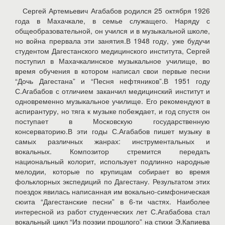
Сергей Артемьевич Агабабов родился 25 октября 1926
года в Махачкале, в семье служащего. Наряду с
общеобразовательной, он учился и в музыкальной школе,
но война прервала эти занятия.В 1948 году, уже будучи
студентом Дагестанского медицинского института, Сергей
поступил в Махачкалинское музыкальное училище, во
время обучения в котором написал свои первые песни
“Дочь Дагестана” и “Песня нефтяников”.В 1951 году
С.Агабабов с отличием заканчил медицинский институт и
одновременно музыкальное училище. Его рекомендуют в
аспирантуру, но тяга к музыке побеждает, и год спустя он
поступает в Московскую государственную
консерваторию.В эти годы С.Агабабов пишет музыку в
самых различных жанрах: инструментальных и
вокальных. Композитор стремится передать
национальный колорит, использует подлинно народные
мелодии, которые по крупицам собирает во время
фольклорных экспедиций по Дагестану. Результатом этих
поездок явилась написанная им вокально-симфоническая
сюита “Дагестанские песни” в 6-ти частях. Наиболее
интересной из работ студенческих лет С.Агабабова стал
вокальный цикл “Из поэзии прошлого” на стихи Э.Капиева