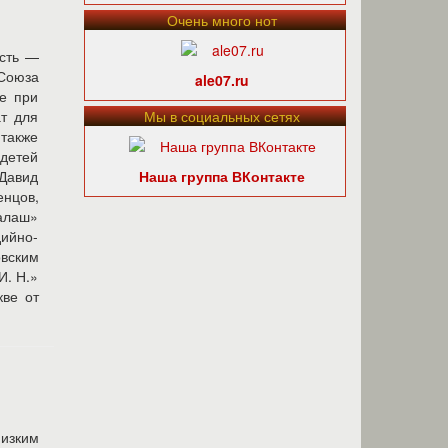
Очень много нот
асть —
Союза
ale07.ru
е при
ат для
Мы в социальных сетях
 также
 детей
 Давид
Наша группа ВКонтакте
енцов,
алаш»
ийно-
овским
И. Н.»
кве от
изким