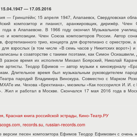
15.04.1947 — 17.05.2016
ия — Гринште́йн; 15 апреля 1947, Алапаевск, Свердловская обл
йский композитор и пианист, аранжировщик, дирижёр. Член 
7 года в Алапаевске. В 1966 году окончил Музыкальное училищ
но и композиции. Член Союза композиторов России. Автор сон
ов, фортепианного трио, концерта для фортепиано с оркестром, а
для взрослых (в том числе «В семь часов у Никитских ворот») и
написаны в соавторстве с такими поэтами, как Симон Осиашвили,
В разное время их исполняли Михаил Боярский, Николай Карач
гие артисты. Теодор Ефимов — автор музыки к киножурналу «Ер
ьмам. Длительное время был музыкальным руководителем парод
 Театра пародий Владимира Винокура. Совместно с Марком Роз
МХАТе им. Чехова «Брехтиана», мюзиклы «Как поссорился И. И. с 
». Жил и работал в Москве. Скончался 17 мая 2016 года в Мос
ия
,
Красная книга российской эстрады
,
Кино-Театр.РУ
iscogs.com
,
records.su
,
russian-records.com
е версии песен композитора Ефимов Теодор Ефимович с очень н