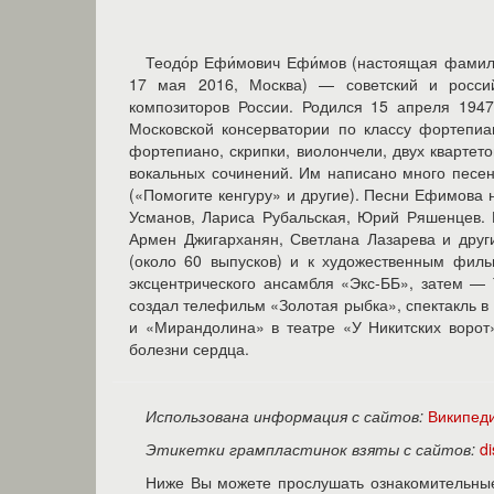
Теодо́р Ефи́мович Ефи́мов (настоящая фамил
17 мая 2016, Москва) — советский и росси
композиторов России. Родился 15 апреля 194
Московской консерватории по классу фортепиа
фортепиано, скрипки, виолончели, двух квартет
вокальных сочинений. Им написано много песен 
(«Помогите кенгуру» и другие). Песни Ефимова 
Усманов, Лариса Рубальская, Юрий Ряшенцев. 
Армен Джигарханян, Светлана Лазарева и дру
(около 60 выпусков) и к художественным фил
эксцентрического ансамбля «Экс-ББ», затем —
создал телефильм «Золотая рыбка», спектакль в 
и «Мирандолина» в театре «У Никитских ворот
болезни сердца.
Использована информация с сайтов:
Википед
Этикетки грампластинок взяты с сайтов:
d
Ниже Вы можете прослушать ознакомительны