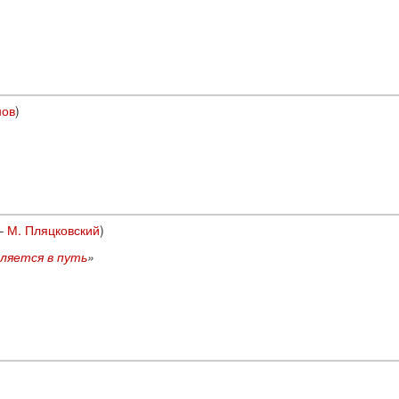
нов
)
–
М. Пляцковский
)
ляется в путь
»