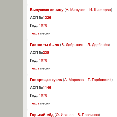
Выпускаю синицу
(
А. Мажуков
–
И. Шаферан
)
АСП №
1326
Год:
1978
Текст
песни
Где же ты была
(
В. Добрынин
–
Л. Дербенёв
)
АСП №
235
Год:
1978
Текст
песни
Говорящая кукла
(
А. Морозов
–
Г. Горбовский
)
АСП №
1146
Год:
1978
Текст
песни
Горький мёд
(
О. Иванов
–
В. Павлинов
)