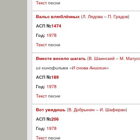
Текст
песни
Вальс влюблённых
(
Л. Лядова
–
П. Градов
)
АСП №
1474
Год:
1978
Текст
песни
Вместе весело шагать
(
В. Шаинский
–
М. Матус
из кинофильма «
И снова Анискин
»
АСП №
189
Год:
1978
Текст
песни
Вот увидишь
(
В. Добрынин
–
И. Шаферан
)
АСП №
206
Год:
1978
Текст
песни