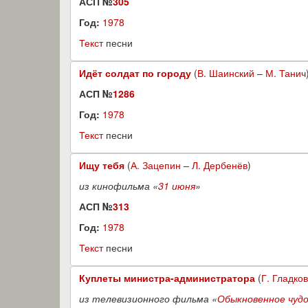
АСП №
305
Год:
1978
Текст
песни
Идёт солдат по городу
(
В. Шаинский
–
М. Танич
АСП №
1286
Год:
1978
Текст
песни
Ищу тебя
(
А. Зацепин
–
Л. Дербенёв
)
из кинофильма «
31 июня
»
АСП №
313
Год:
1978
Текст
песни
Куплеты министра-администратора
(
Г. Гладков
из телевизионного фильма «
Обыкновенное чуд