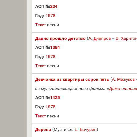
АСП №
234
Год:
1978
Текст
песни
Давно прошло детство
(
А. Днепров
–
В. Харито
АСП №
1384
Год:
1978
Текст
песни
Девчонка из квартиры сорок пять
(
А. Мажуков
из мультипликационного фильма «
Дима отправ
АСП №
1425
Год:
1978
Текст
песни
Дерева
(Муз. и сл.
Е. Бачурин
)