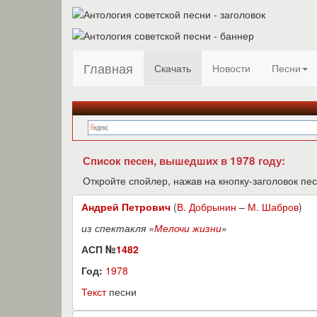
Главная
Скачать
Новости
Песни
Список песен, вышедших в 1978 году:
Откройте спойлер, нажав на кнопку-заголовок пес
Андрей Петрович
(
В. Добрынин
–
М. Шабров
)
из спектакля «
Мелочи жизни
»
АСП №
1482
Год:
1978
Текст
песни