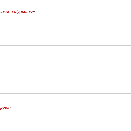
Хоакина Мурьеты
»
орова
»