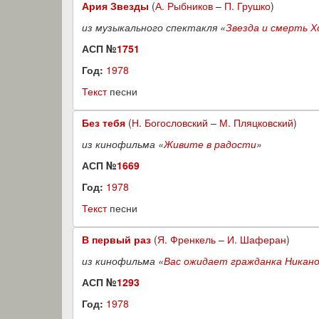
Ария Звезды
(
А. Рыбников
–
П. Грушко
)
из музыкального спектакля «
Звезда и смерть 
АСП №
1751
Год:
1978
Текст
песни
Без тебя
(
Н. Богословский
–
М. Пляцковский
)
из кинофильма «
Живите в радости
»
АСП №
1669
Год:
1978
Текст
песни
В первый раз
(
Я. Френкель
–
И. Шаферан
)
из кинофильма «
Вас ожидает гражданка Никан
АСП №
1293
Год:
1978