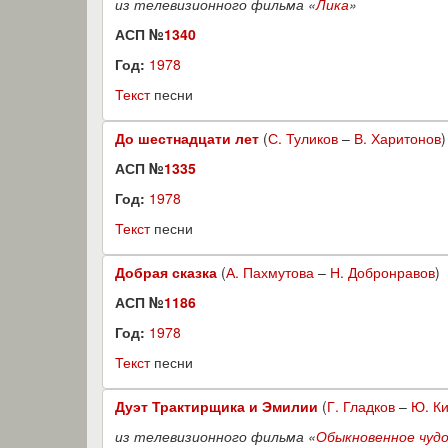
из телевизионного фильма «
Лика
»
АСП №
1340
Год:
1978
Текст
песни
До шестнадцати лет
(
С. Туликов
–
В. Харитонов
)
АСП №
1335
Год:
1978
Текст
песни
Добрая сказка
(
А. Пахмутова
–
Н. Добронравов
)
АСП №
1186
Год:
1978
Текст
песни
Дуэт Трактирщика и Эмилии
(
Г. Гладков
–
Ю. К
из телевизионного фильма «
Обыкновенное чуд