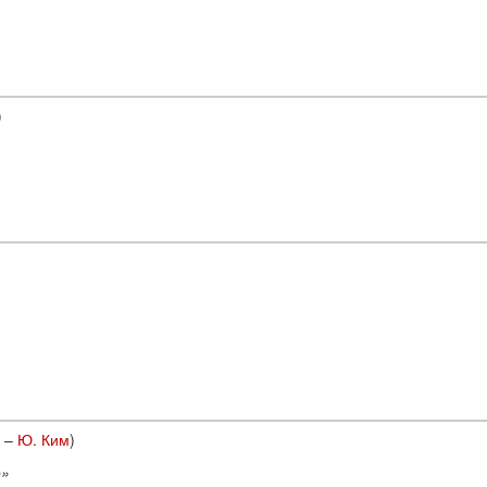
)
–
Ю. Ким
)
о
»