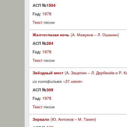
АСП №
1504
Год:
1978
Текст
песни
Желтоглазая ночь
(
А. Мажуков
–
Л. Ошанин
)
АСП №
284
Год:
1978
Текст
песни
Звёздный мост
(
А. Зацепин
–
Л. Дербенёв
и
Р. К
из кинофильма «
31 июня
»
АСП №
309
Год:
1978
Текст
песни
Зеркало
(
Ю. Антонов
–
М. Танич
)