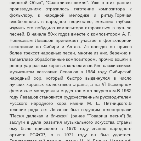
широкой Обью", "Счастливая земля". Уже в этих ранних
произведениях отразилось тяготение композитора к
фольклору, к народной мелодике и ритму.Горячая
влюбленность в народное творчество, желание глубоко
изучить его побудило композитора отправиться в путь за
песней. В начале 50-х годов вместе с композитором А. Г.
Новиковым Левашов принимает участие в фольклорной
экспедиции по Сибири и Алтаю. Из поездок он привез
более трехсот народных песен, многие из них, бережно и
талантливо обработанные композитором, прочно вошли в
репертуар разных хоровых коллективов.Уже сложившимся
музыкантом возглавил Левашов в 1954 году Сибирский
народный хор, который быстро выдвинулся в число
лучших хоровых коллективов страны, а на VI Всемирном
фестивале молодежи и студентов стал лауреатом.В 1962
году Левашов становится художественным руководителем
Русского народного хора имени М. Е. Пятницкого.В
течение ряда лет Левашов был ведущим телепередачи
"Песня далекая и близкая" (ранее "Товарищ песня").За
заслуги в деле развития музыкального искусства страны
ему было присвоено в 1970 году звание народного
артиста РСФСР, а в 1971 году он был удостоен
Государственной премии имени М. И. Глинки. Народный