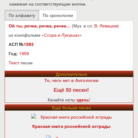
нажимая на соответствующие кнопки.
Ой ты, речка, речка, речка…
(Муз. и сл.
В. Левашов
)
из кинофильма «
Ссора в Лукашах
»
АСП №
1593
Год:
1959
Текст
песни
Дополнительно
То, чего нет в Антологии
Ещё 50 песен!
Качайте ноты
здесь
!
Ещё больше песен
Красная книга российской эстрады