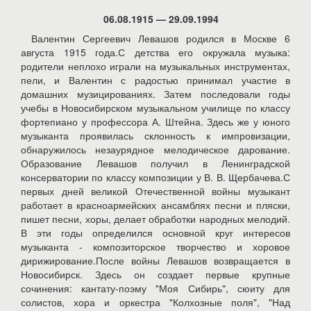
06.08.1915 — 29.09.1994
Валентин Сергеевич Левашов родился в Москве 6
августа 1915 года.С детства его окружала музыка:
родители неплохо играли на музыкальных инструментах,
пели, и Валентин с радостью принимал участие в
домашних музицированиях. Затем последовали годы
учебы в Новосибирском музыкальном училище по классу
фортепиано у профессора А. Штейна. Здесь же у юного
музыканта проявилась склонность к импровизации,
обнаружилось незаурядное мелодическое дарование.
Образование Левашов получил в Ленинградской
консерватории по классу композиции у В. В. Щербачева.С
первых дней великой Отечественной войны музыкант
работает в красноармейских ансамблях песни и пляски,
пишет песни, хоры, делает обработки народных мелодий.
В эти годы определился основной круг интересов
музыканта - композиторское творчество и хоровое
дирижирование.После войны Левашов возвращается в
Новосибирск. Здесь он создает первые крупные
сочинения: кантату-поэму "Моя Сибирь", сюиту для
солистов, хора и оркестра "Колхозные поля", "Над