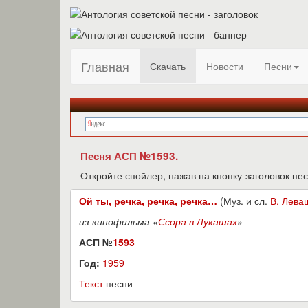
Главная
Скачать
Новости
Песни
Песня АСП №1593.
Откройте спойлер, нажав на кнопку-заголовок пес
Ой ты, речка, речка, речка…
(Муз. и сл.
В. Лева
из кинофильма «
Ссора в Лукашах
»
АСП №
1593
Год:
1959
Текст
песни