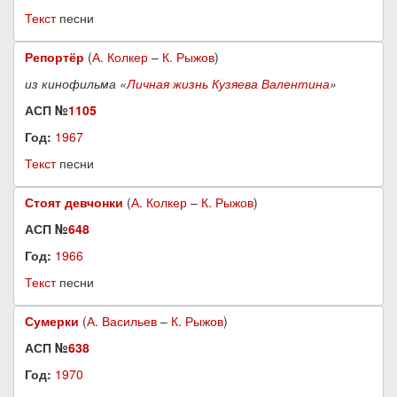
Текст
песни
Репортёр
(
А. Колкер
–
К. Рыжов
)
из кинофильма «
Личная жизнь Кузяева Валентина
»
АСП №
1105
Год:
1967
Текст
песни
Стоят девчонки
(
А. Колкер
–
К. Рыжов
)
АСП №
648
Год:
1966
Текст
песни
Сумерки
(
А. Васильев
–
К. Рыжов
)
АСП №
638
Год:
1970