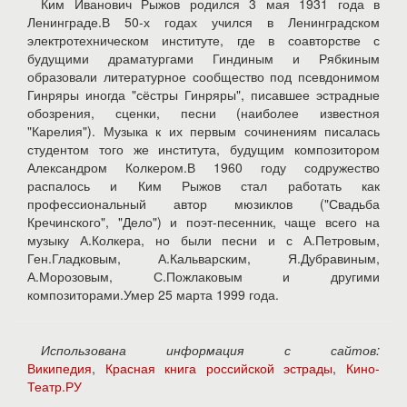
Ким Иванович Рыжов родился 3 мая 1931 года в
Ленинграде.В 50-х годах учился в Ленинградском
электротехническом институте, где в соавторстве с
будущими драматургами Гиндиным и Рябкиным
образовали литературное сообщество под псевдонимом
Гинряры иногда "сёстры Гинряры", писавшее эстрадные
обозрения, сценки, песни (наиболее известноя
"Карелия"). Музыка к их первым сочинениям писалась
студентом того же института, будущим композитором
Александром Колкером.В 1960 году содружество
распалось и Ким Рыжов стал работать как
профессиональный автор мюзиклов ("Свадьба
Кречинского", "Дело") и поэт-песенник, чаще всего на
музыку А.Колкера, но были песни и с А.Петровым,
Ген.Гладковым, А.Кальварским, Я.Дубравиным,
А.Морозовым, С.Пожлаковым и другими
композиторами.Умер 25 марта 1999 года.
Использована информация с сайтов:
Википедия
,
Красная книга российской эстрады
,
Кино-
Театр.РУ