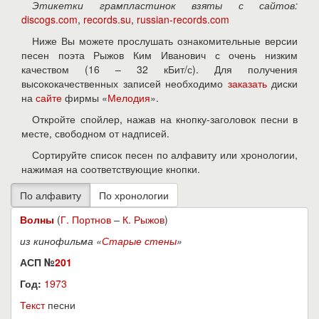
Этикетки грампластинок взяты с сайтов:
discogs.com
,
records.su
,
russian-records.com
Ниже Вы можете прослушать ознакомительные версии
песен поэта Рыжов Ким Иванович с очень низким
качеством (16 – 32 кБит/с). Для получения
высококачественных записей необходимо
заказать
диски
на
сайте
фирмы «
Мелодия
».
Откройте спойлер, нажав на кнопку-заголовок песни в
месте, свободном от надписей.
Сортируйте список песен по алфавиту или хронологии,
нажимая на соответствующие кнопки.
Волны
(
Г. Портнов
–
К. Рыжов
)
из кинофильма «
Старые стены
»
АСП №
201
Год:
1973
Текст
песни