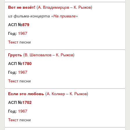
Вот не везёт!
(
А. Владимирцов
–
К. Рыжов
)
из фильма-концерта «
На привале
»
АСП №
879
Год:
1967
Текст
песни
Грусть
(
В. Шеповалов
–
К. Рыжов
)
АСП №
1780
Год:
1967
Текст
песни
Если это любовь
(
А. Колкер
–
К. Рыжов
)
АСП №
1702
Год:
1967
Текст
песни