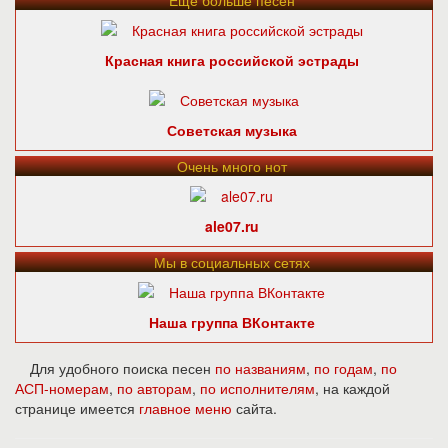
Ещё больше песен
Красная книга российской эстрады
Советская музыка
Очень много нот
ale07.ru
Мы в социальных сетях
Наша группа ВКонтакте
Для удобного поиска песен
по названиям
,
по годам
,
по
АСП-номерам
,
по авторам
,
по исполнителям
, на каждой
странице имеется
главное меню
сайта.