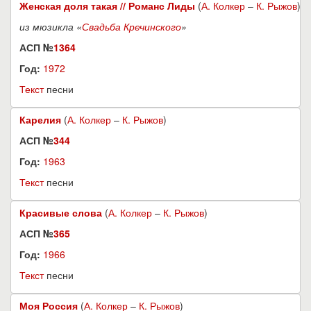
Женская доля такая // Романс Лиды
(
А. Колкер
–
К. Рыжов
)
из мюзикла «
Свадьба Кречинского
»
АСП №
1364
Год:
1972
Текст
песни
Карелия
(
А. Колкер
–
К. Рыжов
)
АСП №
344
Год:
1963
Текст
песни
Красивые слова
(
А. Колкер
–
К. Рыжов
)
АСП №
365
Год:
1966
Текст
песни
Моя Россия
(
А. Колкер
–
К. Рыжов
)