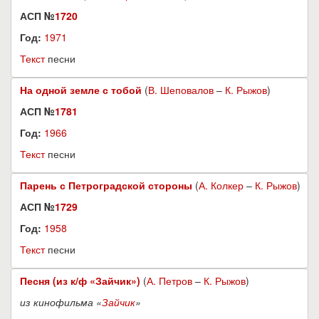
АСП №
1720
Год:
1971
Текст
песни
На одной земле с тобой
(
В. Шеповалов
–
К. Рыжов
)
АСП №
1781
Год:
1966
Текст
песни
Парень с Петроградской стороны
(
А. Колкер
–
К. Рыжов
)
АСП №
1729
Год:
1958
Текст
песни
Песня (из к/ф «Зайчик»)
(
А. Петров
–
К. Рыжов
)
из кинофильма «
Зайчик
»