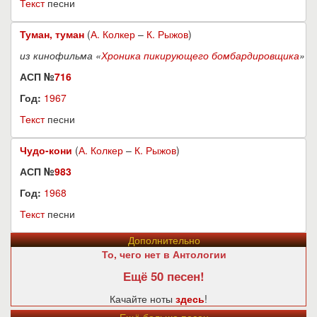
Текст
песни
Туман, туман
(
А. Колкер
–
К. Рыжов
)
из кинофильма «
Хроника пикирующего бомбардировщика
»
АСП №
716
Год:
1967
Текст
песни
Чудо-кони
(
А. Колкер
–
К. Рыжов
)
АСП №
983
Год:
1968
Текст
песни
Дополнительно
То, чего нет в Антологии
Ещё 50 песен!
Качайте ноты
здесь
!