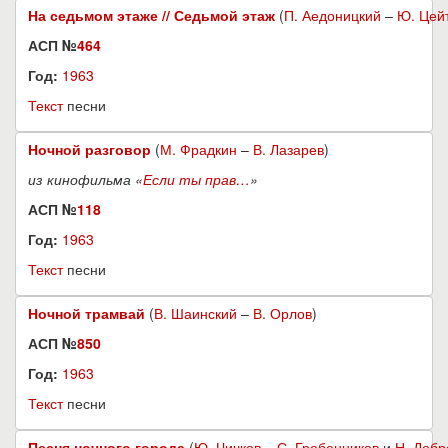
На седьмом этаже // Седьмой этаж
(
П. Аедоницкий
–
Ю. Цей
АСП №
464
Год:
1963
Текст
песни
Ночной разговор
(
М. Фрадкин
–
В. Лазарев
)
из кинофильма «
Если ты прав…
»
АСП №
118
Год:
1963
Текст
песни
Ночной трамвай
(
В. Шаинский
–
В. Орлов
)
АСП №
850
Год:
1963
Текст
песни
Песня ночного города
(
Ю. Чичков
–
С. Гребенников
и
Н. Добр