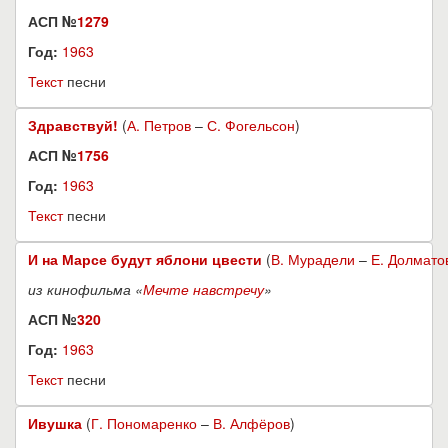
АСП №
1279
Год:
1963
Текст
песни
Здравствуй!
(
А. Петров
–
С. Фогельсон
)
АСП №
1756
Год:
1963
Текст
песни
И на Марсе будут яблони цвести
(
В. Мурадели
–
Е. Долмато
из кинофильма «
Мечте навстречу
»
АСП №
320
Год:
1963
Текст
песни
Ивушка
(
Г. Пономаренко
–
В. Алфёров
)