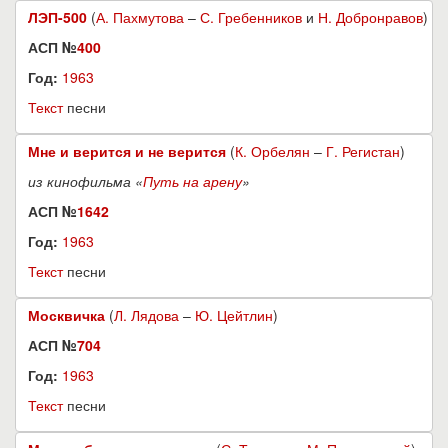
ЛЭП-500
(
А. Пахмутова
–
С. Гребенников
и
Н. Добронравов
)
АСП №
400
Год:
1963
Текст
песни
Мне и верится и не верится
(
К. Орбелян
–
Г. Регистан
)
из кинофильма «
Путь на арену
»
АСП №
1642
Год:
1963
Текст
песни
Москвичка
(
Л. Лядова
–
Ю. Цейтлин
)
АСП №
704
Год:
1963
Текст
песни