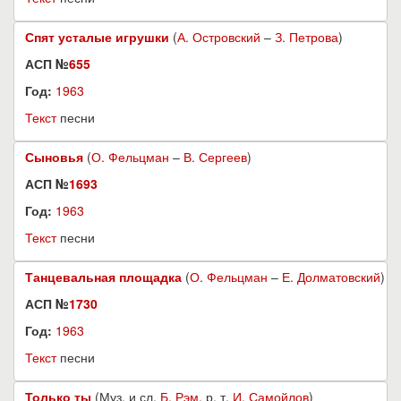
Спят усталые игрушки
(
А. Островский
–
З. Петрова
)
АСП №
655
Год:
1963
Текст
песни
Сыновья
(
О. Фельцман
–
В. Сергеев
)
АСП №
1693
Год:
1963
Текст
песни
Танцевальная площадка
(
О. Фельцман
–
Е. Долматовский
)
АСП №
1730
Год:
1963
Текст
песни
Только ты
(Муз. и сл.
Б. Рэм
, р. т.
И. Самойлов
)