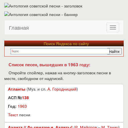
Главная
Поиск Яндекса по сайту
Список песен, вышедших в 1963 году:
Откройте спойлер, нажав на кнопку-заголовок песни в
месте, свободном от надписей.
Атланты
(Муз. и сл.
А. Городницкий
)
АСП №
138
Год:
1963
Текст
песни
Аэлита // До свиданья, Аэлиты!
(
Р. Майоров
–
М. Танич
)