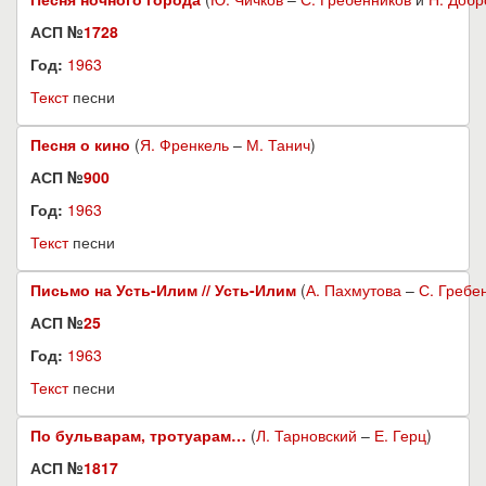
АСП №
1728
Год:
1963
Текст
песни
Песня о кино
(
Я. Френкель
–
М. Танич
)
АСП №
900
Год:
1963
Текст
песни
Письмо на Усть-Илим // Усть-Илим
(
А. Пахмутова
–
С. Гребе
АСП №
25
Год:
1963
Текст
песни
По бульварам, тротуарам…
(
Л. Тарновский
–
Е. Герц
)
АСП №
1817