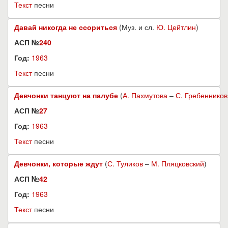
Текст
песни
Давай никогда не ссориться
(Муз. и сл.
Ю. Цейтлин
)
АСП №
240
Год:
1963
Текст
песни
Девчонки танцуют на палубе
(
А. Пахмутова
–
С. Гребенников
АСП №
27
Год:
1963
Текст
песни
Девчонки, которые ждут
(
С. Туликов
–
М. Пляцковский
)
АСП №
42
Год:
1963
Текст
песни