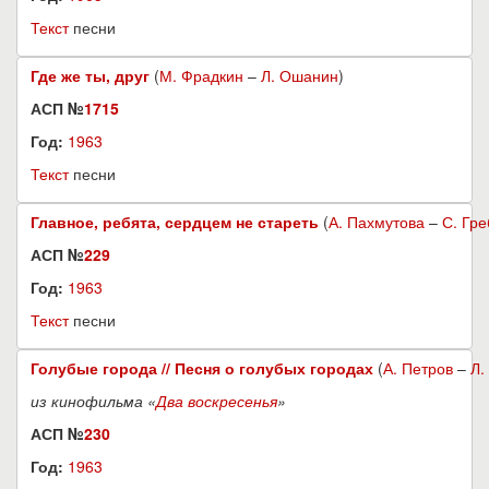
Текст
песни
Где же ты, друг
(
М. Фрадкин
–
Л. Ошанин
)
АСП №
1715
Год:
1963
Текст
песни
Главное, ребята, сердцем не стареть
(
А. Пахмутова
–
С. Гр
АСП №
229
Год:
1963
Текст
песни
Голубые города // Песня о голубых городах
(
А. Петров
–
Л.
из кинофильма «
Два воскресенья
»
АСП №
230
Год:
1963