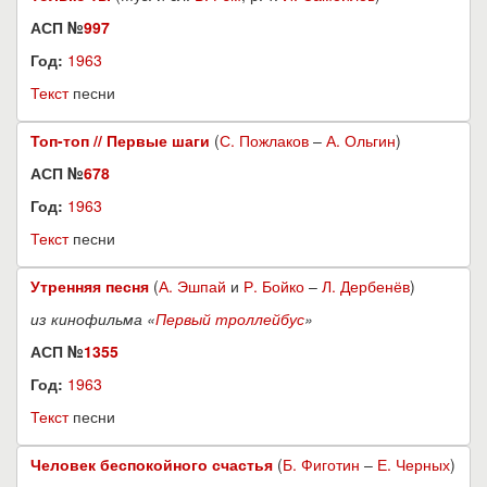
АСП №
997
Год:
1963
Текст
песни
Топ-топ // Первые шаги
(
С. Пожлаков
–
А. Ольгин
)
АСП №
678
Год:
1963
Текст
песни
Утренняя песня
(
А. Эшпай
и
Р. Бойко
–
Л. Дербенёв
)
из кинофильма «
Первый троллейбус
»
АСП №
1355
Год:
1963
Текст
песни
Человек беспокойного счастья
(
Б. Фиготин
–
Е. Черных
)