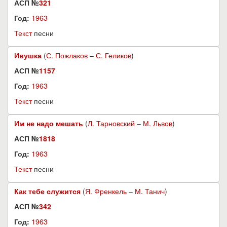
АСП №
321
Год:
1963
Текст
песни
Ивушка
(
С. Пожлаков
–
С. Геликов
)
АСП №
1157
Год:
1963
Текст
песни
Им не надо мешать
(
Л. Тарновский
–
М. Львов
)
АСП №
1818
Год:
1963
Текст
песни
Как тебе служится
(
Я. Френкель
–
М. Танич
)
АСП №
342
Год:
1963