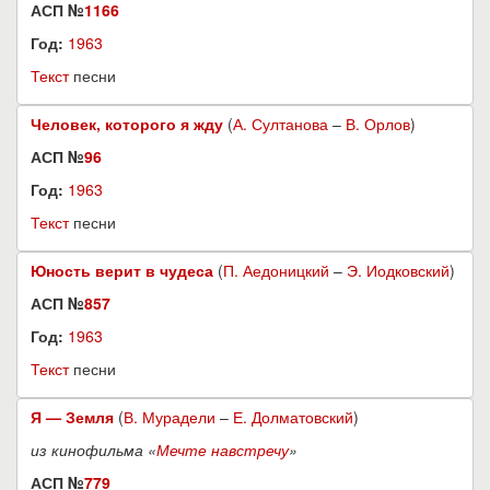
АСП №
1166
Год:
1963
Текст
песни
Человек, которого я жду
(
А. Султанова
–
В. Орлов
)
АСП №
96
Год:
1963
Текст
песни
Юность верит в чудеса
(
П. Аедоницкий
–
Э. Иодковский
)
АСП №
857
Год:
1963
Текст
песни
Я — Земля
(
В. Мурадели
–
Е. Долматовский
)
из кинофильма «
Мечте навстречу
»
АСП №
779