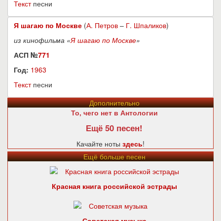
Текст
песни
Я шагаю по Москве
(
А. Петров
–
Г. Шпаликов
)
из кинофильма «
Я шагаю по Москве
»
АСП №
771
Год:
1963
Текст
песни
Дополнительно
То, чего нет в Антологии
Ещё 50 песен!
Качайте ноты
здесь
!
Ещё больше песен
Красная книга российской эстрады
Советская музыка