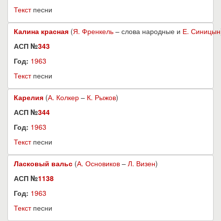
Текст
песни
Калина красная
(
Я. Френкель
– слова народные и
Е. Синицын
АСП №
343
Год:
1963
Текст
песни
Карелия
(
А. Колкер
–
К. Рыжов
)
АСП №
344
Год:
1963
Текст
песни
Ласковый вальс
(
А. Основиков
–
Л. Визен
)
АСП №
1138
Год:
1963
Текст
песни