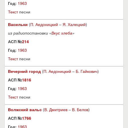
Год:
1963
Текст
песни
Васильки
(
П. Аедоницкий
–
Я. Халецкий
)
из радиопостановки «
Вкус хлеба
»
АСП №
214
Год:
1963
Текст
песни
Вечерний город
(
П. Аедоницкий
–
Б. Гайкович
)
АСП №
1816
Год:
1963
Текст
песни
Волжский вальс
(
В. Дмитриев
–
В. Белов
)
АСП №
1766
Год:
1963