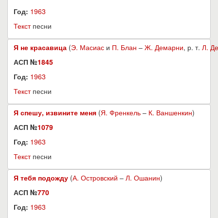
Год:
1963
Текст
песни
Я не красавица
(
Э. Масиас
и
П. Блан
–
Ж. Демарни
, р. т.
Л. Д
АСП №
1845
Год:
1963
Текст
песни
Я спешу, извините меня
(
Я. Френкель
–
К. Ваншенкин
)
АСП №
1079
Год:
1963
Текст
песни
Я тебя подожду
(
А. Островский
–
Л. Ошанин
)
АСП №
770
Год:
1963