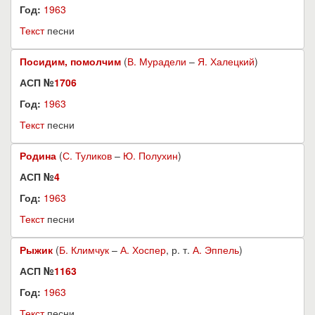
Год:
1963
Текст
песни
Посидим, помолчим
(
В. Мурадели
–
Я. Халецкий
)
АСП №
1706
Год:
1963
Текст
песни
Родина
(
С. Туликов
–
Ю. Полухин
)
АСП №
4
Год:
1963
Текст
песни
Рыжик
(
Б. Климчук
–
А. Хоспер
, р. т.
А. Эппель
)
АСП №
1163
Год:
1963
Текст
песни