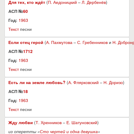
Для тех, кто ждёт
(
П. Аедоницкий
–
Л. Дербенёв
)
АСП №
60
Год:
1963
Текст
песни
Если отец герой
(
А. Пахмутова
–
С. Гребенников
и
Н. Доброн
АСП №
1712
Год:
1963
Текст
песни
Есть ли на земле любовь?
(
А. Флярковский
–
Н. Доризо
)
АСП №
18
Год:
1963
Текст
песни
Жду любви
(
Т. Хренников
–
Е. Шатуновский
)
из оперетты «
Сто чертей и одна девушка
»