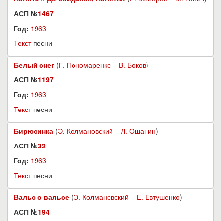
АСП №
1467
Год:
1963
Текст
песни
Белый снег
(
Г. Пономаренко
–
В. Боков
)
АСП №
1197
Год:
1963
Текст
песни
Бирюсинка
(
Э. Колмановский
–
Л. Ошанин
)
АСП №
32
Год:
1963
Текст
песни
Вальс о вальсе
(
Э. Колмановский
–
Е. Евтушенко
)
АСП №
194